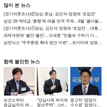
많이 본 뉴스
(정기여론조사)②당심·호남, 김민석-정청래 '초접전'
삼성 Z8 역대급 ‘흥행’에 애플 반격 주목…9월 ‘폴더블
대전’
(정기여론조사)①당심, 김민석·정청래 '초접전'…대통령
지지도 '50% 아래로'(종합)
세제개편에 ‘불안·불만’…오세훈 "전월세 구하기 더
힘들어질 것"
삼전닉스 “주주환원 확대 방안 마련”…로이터에 성명
보내
함께 볼만한 뉴스
보건소부터
"강남사옥 부지에
중고차 '깜깜이
응급실까지 AI
청년주택"…LH도
수수료' 없앤다…