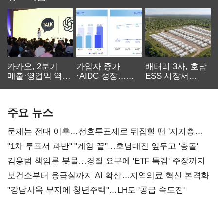
카카오, 2분기
가입자 증가
배터리 3사, 호남
매출·영업익 역대
·AIDC 성장…
ESS 시장서
최대…에이전트
SKT 2분기 성장
‘격돌’
AI 수익화 관건
본궤도
주요 뉴스
문제는 전대 이후…선호투표제로 뒤집힐 땐 '지지층
불복'
"1차 투표서 과반" "게임 끝"…호남대전 앞두고 '충돌'
김용범 책임론 봇물…경질 요구에 'ETF 특검' 주장까지
보건소부터 응급실까지 AI 확산…지역의료 혁신 본격화
"강남사옥 부지에 청년주택"…LH도 '공급 속도전'