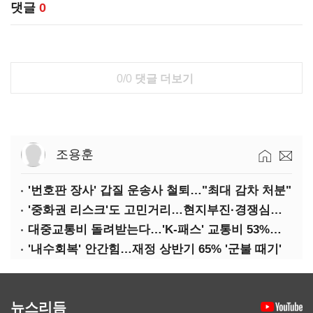
댓글
0
0/0
댓글 더보기
조용훈
'번호판 장사' 갑질 운송사 철퇴…"최대 감차 처분"
'중화권 리스크'도 고민거리…현지부진·경쟁심화·양안냉각
대중교통비 돌려받는다…'K-패스' 교통비 53%까지 환급
'내수회복' 안간힘…재정 상반기 65% '군불 때기'
뉴스리듬