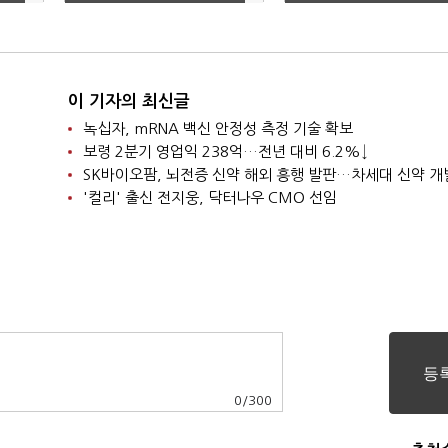
억
진다…가짜뉴스 경계해
야"
이 기자의 최신글
녹십자, mRNA 백신 안정성 측정 기술 확보
보령 2분기 영업익 238억…전년 대비 6.2%↓
SK바이오팜, 뇌전증 신약 해외 흥행 발판…차세대 신약 개
'컬리' 출신 전지웅, 닥터나우 CMO 선임
0
/
300