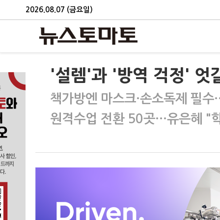
2026.08.07 (금요일)
'설렘'과 '방역 걱정' 
책가방엔 마스크·손소독제 필수…
원격수업 전환 50곳…유은혜 "학