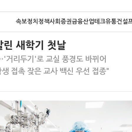
속보
정치
정책
사회
증권
금융
산업
테크
유통
건설
엇갈린 새학기 첫날
'거리두기'로 교실 풍경도 바뀌어
생 접촉 잦은 교사 백신 우선 접종"