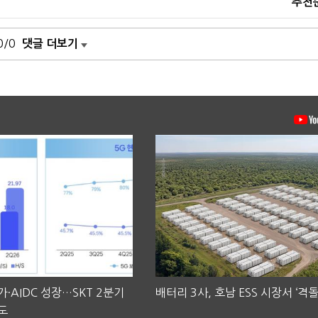
추천
0/0
댓글 더보기
·AIDC 성장…SKT 2분기
배터리 3사, 호남 ESS 시장서 ‘격돌
도