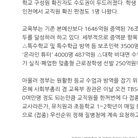
학교 구성원 확진자도 수도권이 두드러졌다. 학생 확
인천에서 교직원 확진 판정도 1명 나왔다.
교육부는 기존 본예산보다 1646억원 증액된 76
두를 달성하려 하고 있다. 세부적으로 증액분 항목
△특수학교 및 특수학급 방역 등 보조인력 3500
'온라인 튜터' 4000명 487억원 △대학 비대면
가 실직·폐업한 맞춤형 근로장학생 선발 250억원
아울러 정부는 원활한 등교 수업과 방역을 잡기 위
은혜 사회부총리 겸 교육부 장관은 이날 오전 TB
0여만명 정도 되는만큼 교직원을 한꺼번에 다 접
교사라든가, 유치원과 초등학교 1~2학년이 매일 
으로 (접종) 우선순위 정해 질병청에 계속 요청하