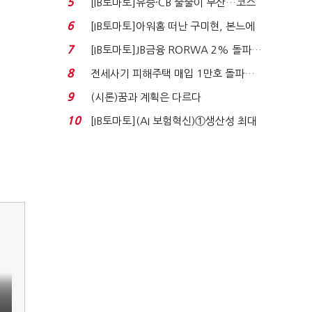
5
[IB토마토]유증·CB 줄줄이 무산…코스
닥 벌점 급증에 ...
6
[IB토마토]아워홈 떠난 구미현, 본느에
340억 베팅…가...
7
[IB토마토]JB금융 RORWA 2% 돌파…
실적 견인은 은행 ...
8
전세사기 피해주택 매입 1만호 돌파…
누적 피해자 4만2...
9
(시론)꿈과 계획은 다르다
10
[IB토마토](AI 보험혁신)①생산성 최대
80% 개선…현실...
이