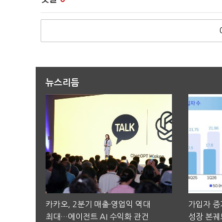
뉴스리듬
카카오, 2분기 매출·영업익 역대
가입자 증가
최대…에이전트 AI 수익화 관건
성장 본궤