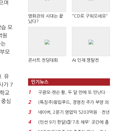
었으며
영화관의 시대는 끝
"CD로 구워오세요"
났다?
학습 모
억원
하는
학부모
콘서트 전당대회
AI 인재 쟁탈전
. 유
인기뉴스
사가 7
1
구광모-젠슨 황, 두 달 만에 또 만난다…
수학교
로봇·AI 등 논...
 중심
2
(특징주)윙입푸드, 경영진 주가 부양 의
지에 상한가...
3
네이버, 2분기 영업익 5203억원…전년
비 0.2% 감소...
4
(민선 9기 한달)③'7조 채무' 곳간에 충
격…추미애, 20년...