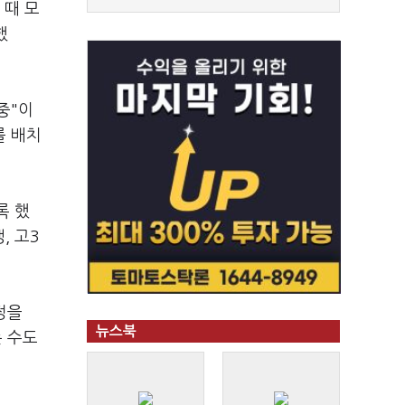
 때 모
했
중"이
를 배치
록 했
, 고3
정을
뉴스북
는 수도