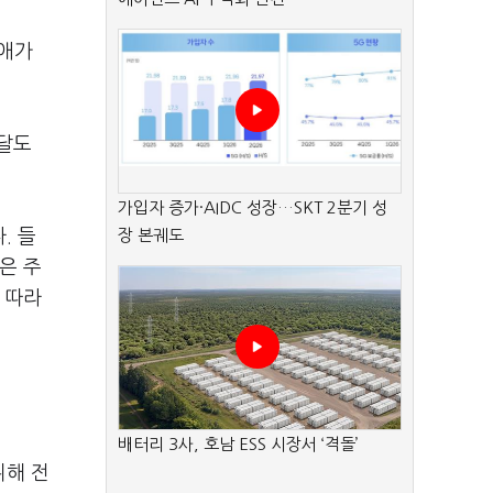
"애가
 달도
가입자 증가·AIDC 성장…SKT 2분기 성
. 들
장 본궤도
은 주
 따라
배터리 3사, 호남 ESS 시장서 ‘격돌’
위해 전