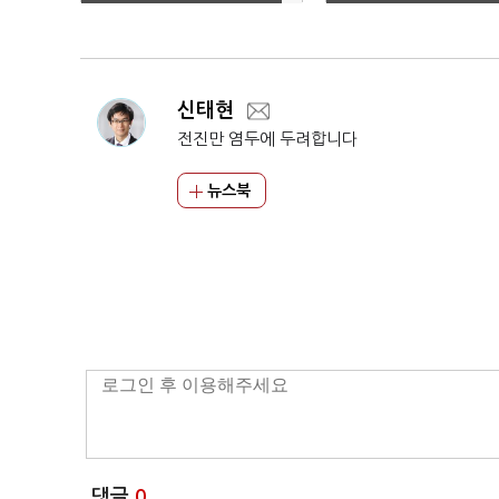
합)
신 구매에 2조3000
투입
신태현
전진만 염두에 두려합니다
뉴스북
댓글
0