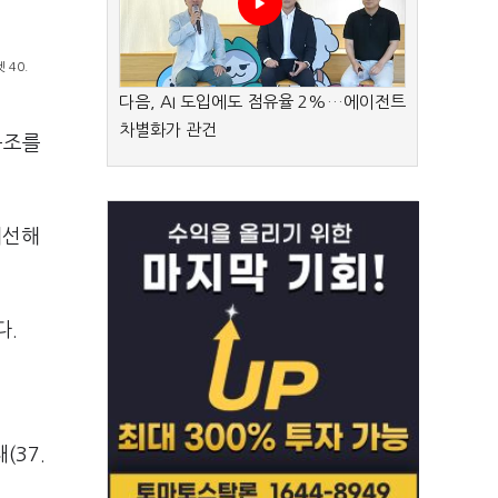
 40.
다음, AI 도입에도 점유율 2%…에이전트
차별화가 관건
구조를
개선해
다.
(37.