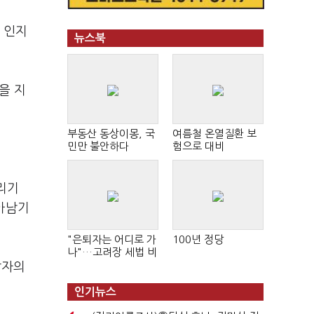
 인지
뉴스북
을 지
부동산 동상이몽, 국
여름철 온열질환 보
민만 불안하다
험으로 대비
리기
살아남기
"은퇴자는 어디로 가
100년 정당
나"…고려장 세법 비
판 확산
답자의
인기뉴스