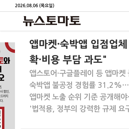
2026.08.06 (목요일)
앱마켓·숙박앱 입점업체 
확·비용 부담 과도"
앱스토어·구글플레이 등 앱마켓 
숙박앱 불공정 경험률 31.2%
앱마켓 노출 순위 기준 공개해
'법적용, 정부의 강력한 규제 요구