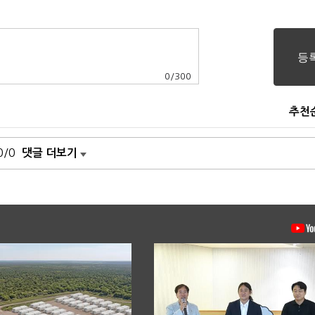
0
/
300
추천
0/0
댓글 더보기