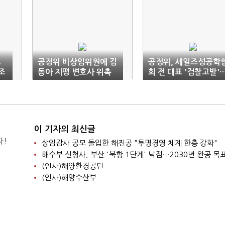
고
공정위 비상임위원에 김
공정위, 세일즈성공학
조
동아 지평 변호사 위촉
회 전 대표 '검찰고발'
원
고소득 미끼로 기만광
이 기자의 최신글
다!
상임감사 공모 돌입한 해진공 "투명경영 체계 한층 강화"
해수부 신청사, 부산 '북항 1단계' 낙점…2030년 완공 목
(인사)해양환경공단
(인사)해양수산부