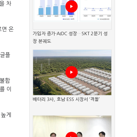
을 차
르면 온
가입자 증가·AIDC 성장…SKT 2분기 성
장 본궤도
구글플
 불합
를 이
배터리 3사, 호남 ESS 시장서 ‘격돌’
 높게