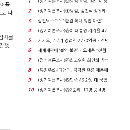
1
(정기여론조사)②당심·호남, 김민석-정
 어플
청래 '초접전'...
2
(정기여론조사)①당심, 김민석·정청래
으로 나
'초접전'…대통령 ...
3
삼전닉스 “주주환원 확대 방안 마련”…
로이터에 성명...
4
(정기여론조사)⑤이 대통령 지지율 47.
 감시를
7%…일주일 만에 ...
5
카카오, 2분기 영업익 2770억원…전년
 말했
비 36% 증가...
6
세제개편에 ‘불안·불만’…오세훈 "전월
세 구하기 더 ...
7
(정기여론조사)④최고위원 최민희·박선
원 '양강'…서미...
8
(특징주)SK디앤디, 금감원 유증 제동에
장 초반 상한가...
9
(정기여론조사)⑥민주 46.2% 대 국힘
31.0%…오차범위 밖 ...
10
(정기여론조사)③2순위, 10명 중 4명
'송영길'…정청래 '한 ...