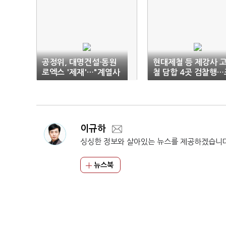
공정위, 대명건설·동원
현대제철 등 제강사 
로엑스 '제재'…"계열사
철 담합 4곳 검찰행…
주식 소유 금지 위반"
사방해 세아베스틸 직
도 고발
이규하
싱싱한 정보와 살아있는 뉴스를 제공하겠습니
뉴스북