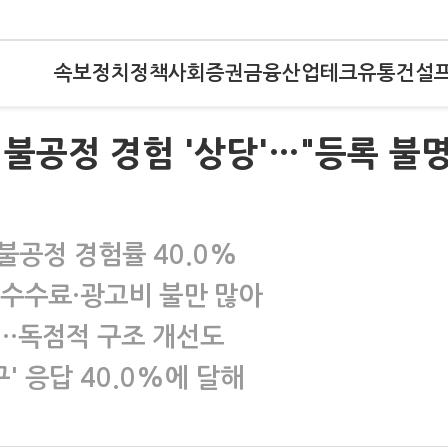
속보
정치
정책
사회
증권
금융
산업
테크
유통
건설
불공정 경험 '상당'…"등록 불
불공정 경험률 40.0%
…수수료·광고비 불만 많아
야…독점적 구조 개선도
' 응답 40.0%에 달해