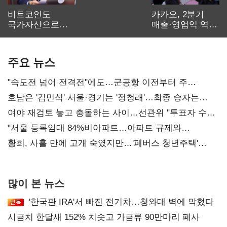
비트코인도
카카오, 2분기
국가자산으로…'
매출·영업익 역대
보관·평가·처분'
최대…에이전트
기준은 숙제
AI 수익화 관건
주요 뉴스
"속도전 넘어 전격전"에도…군공항 이전부터 주
52시간까지 '뇌관'
호남은 '김민석' 서울·경기는 '정청래'…최종 승자는
'안갯속'
여야 재검토 놓고 충돌하는 사이…선관위 "투표자 수
오차 당연"
"서울 등록임대 84%비아파트…아파트 규제와
달리해야"
황희, 사흘 만에 고개 숙였지만…'폐버스 청년주택'
후폭풍
많이 본 뉴스
'한국판 IRA'서 빠진 전기차…청와대 벽에 막혔다
시금치 한달새 152% 치솟고 가금류 90만마리 폐사