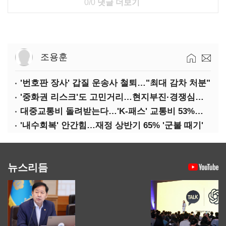
0/0
댓글 더보기
조용훈
'번호판 장사' 갑질 운송사 철퇴…"최대 감차 처분"
'중화권 리스크'도 고민거리…현지부진·경쟁심화·양안냉각
대중교통비 돌려받는다…'K-패스' 교통비 53%까지 환급
'내수회복' 안간힘…재정 상반기 65% '군불 때기'
뉴스리듬