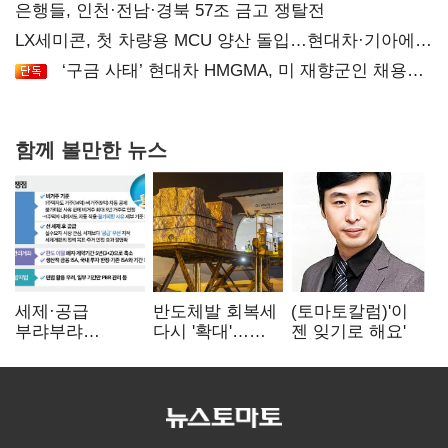
은행들, 인천·전남·경북 57조 금고 쟁탈전
LX세미콘, 첫 차량용 MCU 양산 돌입…현대차·기아에
공급
‘구금 사태’ 현대차 HMGMA, 미 재향군인 채용
확대로 분위기 반전
함께 볼만한 뉴스
세제·공급
반도체발 회복세
(토마토칼럼)'이
부랴부랴
다시 '확대'…
젠 잊기로 해요'
재검토…'구윤철·
제조업 생산
김윤덕' 책임론
5.8% 반등