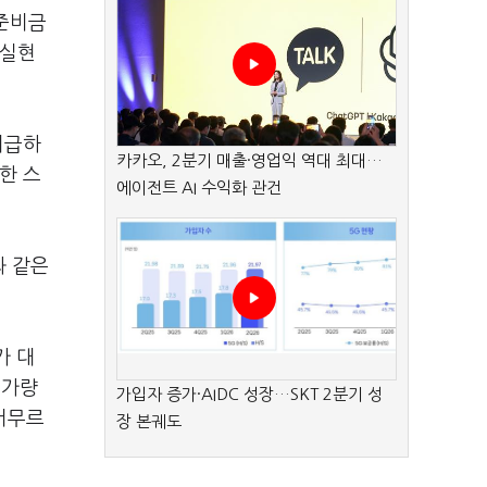
학준비금
 실현
지급하
카카오, 2분기 매출·영업익 역대 최대…
한 스
에이전트 AI 수익화 관건
과 같은
가 대
 가량
가입자 증가·AIDC 성장…SKT 2분기 성
 머무르
장 본궤도