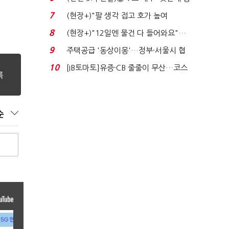
격…추미애, 20년...
7
(현장+)"팔 생각 접고 호가 높여
요"…'덜 똘똘한 한 채' 20...
8
(현장+)"12일엔 물건 다 들어와요"…
빈 매대 채우며 문 연 ...
9
주택공급 '동상이몽'…정부·서울시 협
력 없으면 '공수표'...
10
[IB토마토]유증·CB 줄줄이 무산…코스
닥 벌점 급증에 ...
순