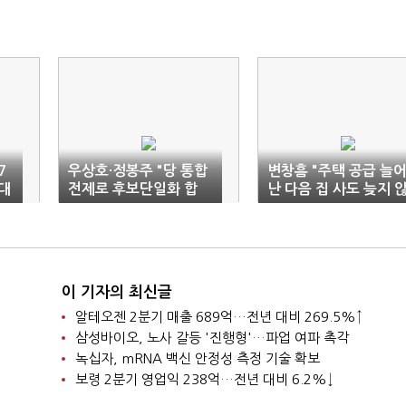
7
우상호·정봉주 "당 통합
변창흠 "주택 공급 늘
명대
전제로 후보단일화 합
난 다음 집 사도 늦지 
의"
아…기다려달라"
이 기자의 최신글
알테오젠 2분기 매출 689억…전년 대비 269.5%↑
삼성바이오, 노사 갈등 '진행형'…파업 여파 촉각
녹십자, mRNA 백신 안정성 측정 기술 확보
보령 2분기 영업익 238억…전년 대비 6.2%↓