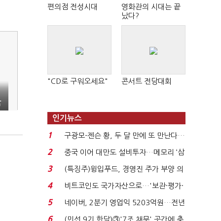
편의점 전성시대
영화관의 시대는 끝
났다?
"CD로 구워오세요"
콘서트 전당대회
어
않
인기뉴스
1
구광모-젠슨 황, 두 달 만에 또 만난다…
로봇·AI 등 논...
2
중국 이어 대만도 설비투자…메모리 ‘삼
국전쟁’
3
(특징주)윙입푸드, 경영진 주가 부양 의
지에 상한가...
4
비트코인도 국가자산으로…'보관·평가·
처분' 기준은 ...
5
네이버, 2분기 영업익 5203억원…전년
비 0.2% 감소...
6
(민선 9기 한달)③'7조 채무' 곳간에 충