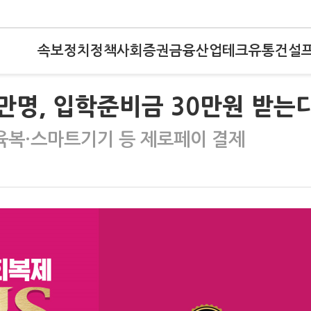
속보
정치
정책
사회
증권
금융
산업
테크
유통
건설
4만명, 입학준비금 30만원 받는
육복·스마트기기 등 제로페이 결제