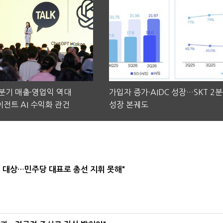
2분기 매출·영업익 역대
가입자 증가·AIDC 성장…SKT 2
전트 AI 수익화 관건
성장 본궤도
택' 대상…민주당 대표로 총선 지휘 못해"