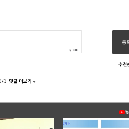
0
/
300
추천
0/0
댓글 더보기