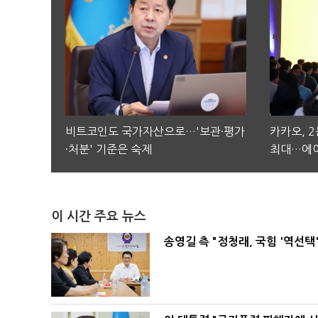
비트코인도 국가자산으로…'보관·평가
카카오, 
·처분' 기준은 숙제
최대…에이
이 시간 주요 뉴스
송영길 측 "정청래, 국힘 '역선