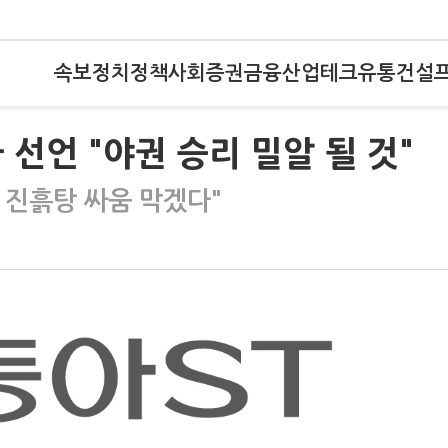
속보
정치
정책
사회
증권
금융
산업
테크
유통
건설
선언 "야권 승리 밀알 될 것"
 진흙탕 싸움 막겠다"