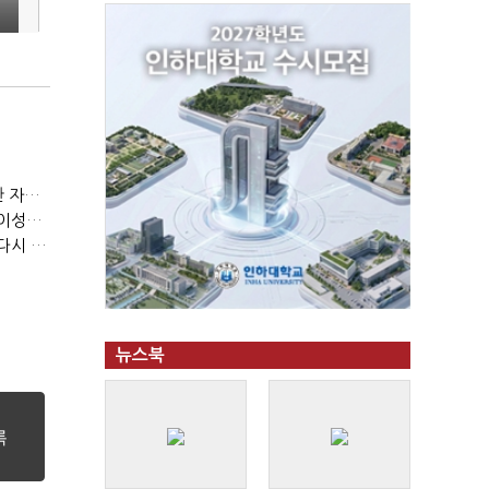
(정기여론조사)③2순위, 10명 중 4명 '송영길'…정청래 '한 자릿수'
(정기여론조사)④최고위원 최민희·박선원 '양강'…서미화·이성윤·임미애 뒤이어
(정기여론조사)⑤이 대통령 지지율 47.7%…일주일 만에 다시 40%대
뉴스북