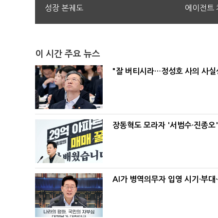
성장 본궤도
에이전트 
이 시간 주요 뉴스
"잘 버티시라…정성호 사의 사실상
장동혁도 모라자 '서범수·진종오
AI가 병역의무자 입영 시기·부대