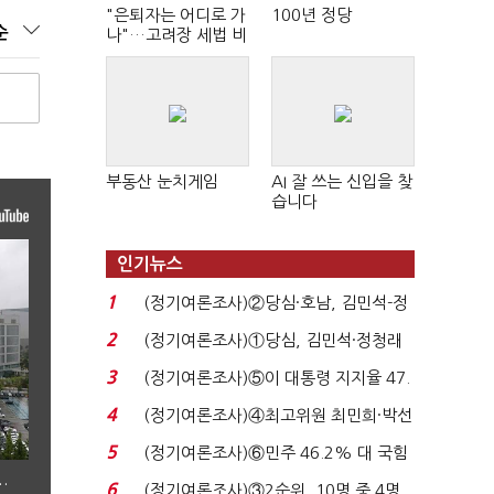
"은퇴자는 어디로 가
100년 정당
순
나"…고려장 세법 비
판 확산
부동산 눈치게임
AI 잘 쓰는 신입을 찾
습니다
인기뉴스
1
(정기여론조사)②당심·호남, 김민석-정
청래 '초접전'...
2
(정기여론조사)①당심, 김민석·정청래
'초접전'…대통령 ...
3
(정기여론조사)⑤이 대통령 지지율 47.
7%…일주일 만에 ...
4
(정기여론조사)④최고위원 최민희·박선
원 '양강'…서미...
5
(정기여론조사)⑥민주 46.2% 대 국힘
31.0%…오차범위 밖 ...
…
6
(정기여론조사)③2순위, 10명 중 4명