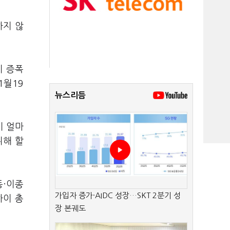
하지 않
이 증폭
1월19
뉴스리듬
이 얼마
위해 할
동·이종
가입자 증가·AIDC 성장…SKT 2분기 성
하이 총
장 본궤도