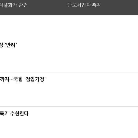
차별화가 관건
반도체업계 촉각
 '반려'
'까지…국힘 '점입가경'
·특기 추천한다