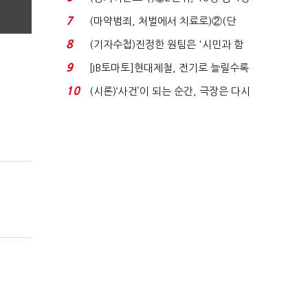
'송영길'…정청래 '한 ...
7
(마약범죄, 처벌에서 치료로)②(단
독)"마약은 전염병…여성...
8
(기자수첩)진정한 원팀은 '시민과 함
께'일 때 완성...
9
[IB토마토]현대제철, 전기로 늘릴수록
전기료 부담…저...
10
(시론)‘사건’이 되는 순간, 극장은 다시
살아난다...