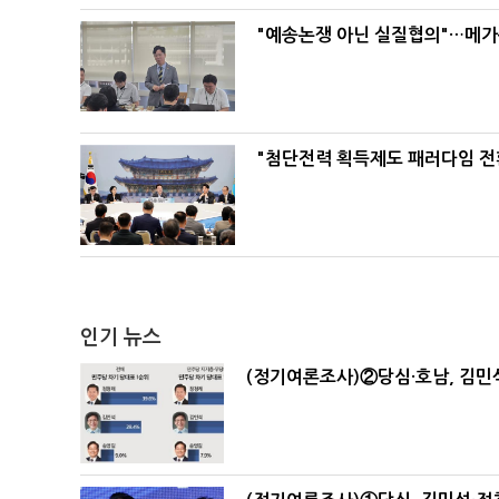
"예송논쟁 아닌 실질협의"…메가
"첨단전력 획득제도 패러다임 전
인기 뉴스
(정기여론조사)②당심·호남, 김민석