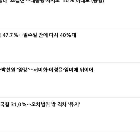
래 '초접전'…대통령 지지도 '50% 아래로'(종합)
 47.7%…일주일 만에 다시 40%대
박선원 '양강'…서미화·이성윤·임미애 뒤이어
국힘 31.0%…오차범위 밖 격차 '유지'