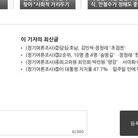
찾아 "사회적 거리두기
식, 안철수가 정해도 좋
방법 시효 지나"
다"
이 기자의 최신글
(정기여론조사)②당심·호남, 김민석-정청래 '초접전'
0
/
300