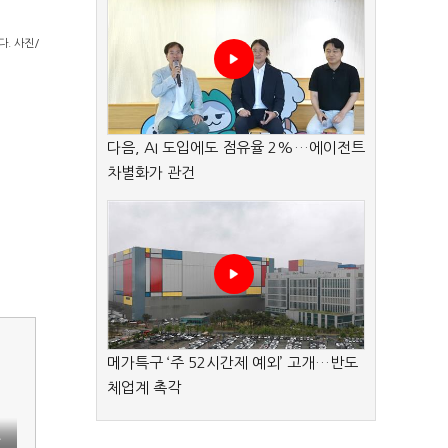
. 사진/
다음, AI 도입에도 점유율 2%…에이전트
차별화가 관건
메가특구 ‘주 52시간제 예외’ 고개…반도
체업계 촉각
방