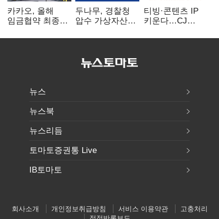
카카오, 올해
두나무, 경찰청
티빙·콘텐츠 IP
임금협약 최종
압수 가상자산
키운다…CJ
타결…연봉 6.3%
보관 맡는다…
ENM, 하반기
인상·격려금
커스터디 사업
글로벌 확장 가속
300만원
최종 낙찰
뉴스
뉴스북
뉴스리듬
토마토증권통 Live
IB토마토
회사소개
개인정보취급방침
서비스 이용약관
고충처리
정정반론보도