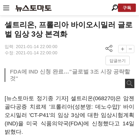
구독
셀트리온, 프롤리아 바이오시밀러 글로
벌 임상 3상 본격화
입력: 2021-01-14 22:00:00
수정: 2021-01-14 22:00:00
답글쓰기
FDA에 IND 신청 완료…"글로벌 3조 시장 공략할
것"
[뉴스토마토 정기종 기자]
셀트리온(068270)
은 암젠
골다공증 치료제 '프롤리아(성분명: 데노수맙)' 바이
오시밀러 'CT-P41'의 임상 3상에 대한 임상시험계획
(IND)을 미국 식품의약국(FDA)에 신청했다고 14일
밝혔다.