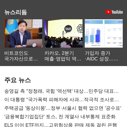
뉴스리듬
비트코인도
카카오, 2분기
가입자 증가
국가자산으로…'
매출·영업익 역대
·AIDC 성장…
보관·평가·처분'
최대…에이전트
SKT 2분기 성장
기준은 숙제
AI 수익화 관건
본궤도
주요 뉴스
송영길 측 "정청래, 국힘 '역선택' 대상…민주당 대표로
총선 지휘 못해"
이 대통령 "국가폭력 피해자에 사과…적극적 조사로
진실 밝혀야"
주택공급 '동상이몽'…정부·서울시 협력 없으면 '공수표'
'금융복합기업집단' 토스, 전 계열사 내부통제 표준화
ELS 이어 ETF까지…고위험상품 판매 제동 걸린 은행