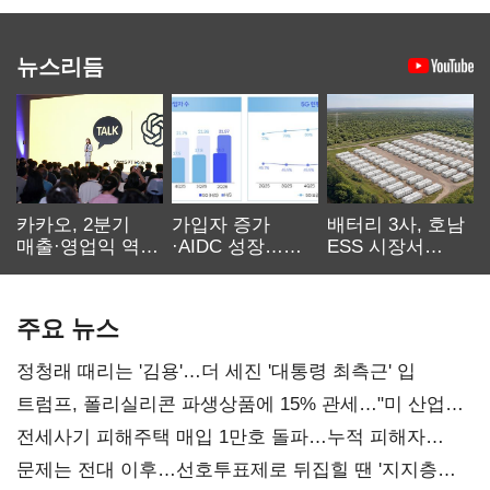
뉴스리듬
카카오, 2분기
가입자 증가
배터리 3사, 호남
매출·영업익 역대
·AIDC 성장…
ESS 시장서
최대…에이전트
SKT 2분기 성장
‘격돌’
AI 수익화 관건
본궤도
주요 뉴스
정청래 때리는 '김용'…더 세진 '대통령 최측근' 입
트럼프, 폴리실리콘 파생상품에 15% 관세…"미 산업
재건"
전세사기 피해주택 매입 1만호 돌파…누적 피해자
4만278명
문제는 전대 이후…선호투표제로 뒤집힐 땐 '지지층