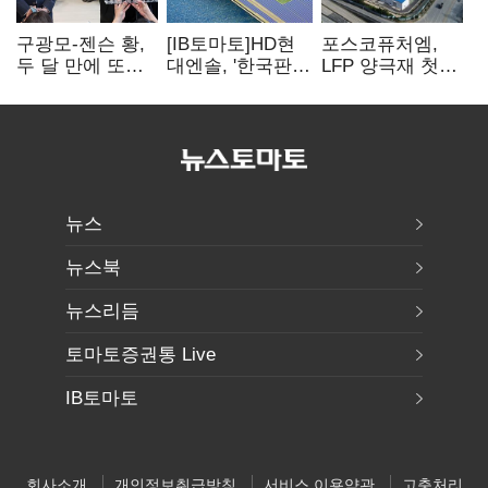
구광모-젠슨 황,
[IB토마토]HD현
포스코퓨처엠,
두 달 만에 또
대엔솔, '한국판
LFP 양극재 첫
만난다…로봇·AI
IRA' 수혜 부상…
대규모 공급…
등 논의
세액공제 선택이
ESS 시장 공략
변수
뉴스
뉴스북
뉴스리듬
토마토증권통 Live
IB토마토
회사소개
개인정보취급방침
서비스 이용약관
고충처리