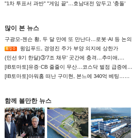
불복'
"1차 투표서 과반" "게임 끝"…호남대전 앞두고 '충돌'
많이 본 뉴스
구광모-젠슨 황, 두 달 만에 또 만난다…로봇·AI 등 논의
윙입푸드, 경영진 주가 부양 의지에 상한가
(민선 9기 한달)③'7조 채무' 곳간에 충격…추미애,
20년만에 '비상재정' 선언 승부수
[IB토마토]유증·CB 줄줄이 무산…코스닥 벌점 급증에
상폐 압박
[IB토마토]아워홈 떠난 구미현, 본느에 340억 베팅…
가족 지배체제 구축
함께 볼만한 뉴스