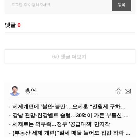
댓글
0
0/0
댓글 더보기
홍연
세제개편에 ‘불안·불만’…오세훈 "전월세 구하기 더 힘들어질 것"
강남 관망·한강벨트 술렁…30억이 가른 부동산 민심
세제로는 역부족…정부 '공급대책' 만지작
(부동산 세제 개편)"절세 매물 늘어도 집값 하락 제한적"…전세난·양극화 심화 우려