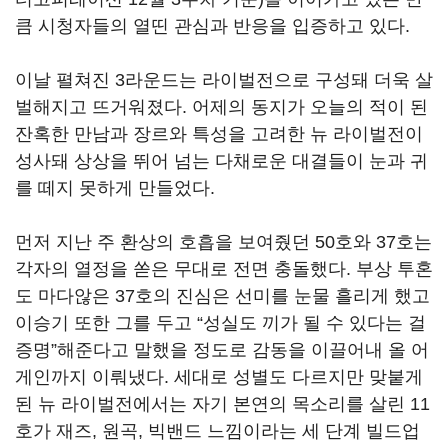
큼 시청자들의 열띤 관심과 반응을 입증하고 있다
.
이날 펼쳐진
3
라운드는 라이벌전으로 구성돼 더욱 살
벌해지고 뜨거워졌다
.
어제의 동지가 오늘의 적이 된
잔혹한 만남과 장르와 특성을 고려한 뉴 라이벌전이
성사돼 상상을 뛰어 넘는 다채로운 대결들이 눈과 귀
를 떼지 못하게 만들었다
.
먼저 지난 주 환상의 호흡을 보여줬던
50
호와
37
호는
각자의 열정을 쏟은 무대로 전면 충돌했다
.
부상 투혼
도 마다않은
37
호의 진심은 선미를 눈물 흘리게 했고
이승기 또한 그를 두고
“
성실도 끼가 될 수 있다는 걸
증명
”
해준다고 말했을 정도로 감동을 이끌어내 올 어
게인까지 이뤄냈다
.
세대로 성별도 다르지만 맞붙게
된 뉴 라이벌전에서는 자기 본연의 목소리를 살린
11
호가 재즈
,
원곡
,
빅밴드 느낌이라는 세 단계 빌드업