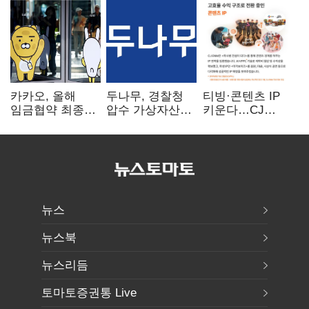
카카오, 올해
두나무, 경찰청
티빙·콘텐츠 IP
임금협약 최종
압수 가상자산
키운다…CJ
타결…연봉 6.3%
보관 맡는다…
ENM, 하반기
인상·격려금
커스터디 사업
글로벌 확장 가속
300만원
최종 낙찰
뉴스
뉴스북
뉴스리듬
토마토증권통 Live