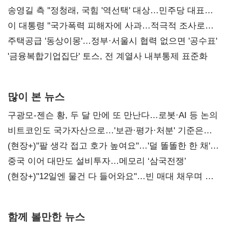
리모델링' 제안
송영길 측 "정청래, 국힘 '역선택' 대상…민주당 대표로
총선 지휘 못해"
이 대통령 "국가폭력 피해자에 사과…적극적 조사로
진실 밝혀야"
주택공급 '동상이몽'…정부·서울시 협력 없으면 '공수표'
'금융복합기업집단' 토스, 전 계열사 내부통제 표준화
많이 본 뉴스
구광모-젠슨 황, 두 달 만에 또 만난다…로봇·AI 등 논의
비트코인도 국가자산으로…'보관·평가·처분' 기준은
숙제
(현장+)"팔 생각 접고 호가 높여요"…'덜 똘똘한 한 채'
20억 키맞추기
중국 이어 대만도 설비투자…메모리 ‘삼국전쟁’
(현장+)"12일엔 물건 다 들어와요"…빈 매대 채우며 문
연 홈플러스
함께 볼만한 뉴스