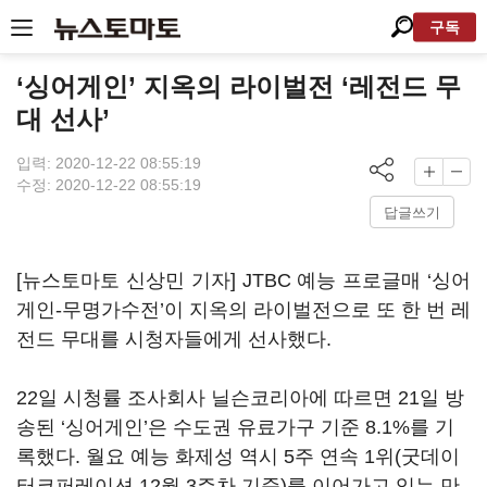
구독
‘싱어게인’ 지옥의 라이벌전 ‘레전드 무
대 선사’
입력: 2020-12-22 08:55:19
수정: 2020-12-22 08:55:19
답글쓰기
[뉴스토마토 신상민 기자]
JTBC
예능 프로글매
‘
싱어
게인
-
무명가수전
’
이 지옥의 라이벌전으로 또 한 번 레
전드 무대를 시청자들에게 선사했다
.
22
일 시청률 조사회사 닐슨코리아에 따르면
21
일 방
송된
‘
싱어게인
’
은 수도권 유료가구 기준
8.1%
를 기
록했다
.
월요 예능 화제성 역시
5
주 연속
1
위
(
굿데이
터코퍼레이션
12
월
3
주차 기준
)
를 이어가고 있는 만