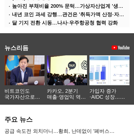
높아진 부채비율 200% 문턱…가상자산업계 '생존 시험대'
내년 코인 과세 강행…관건은 '취득가액 산정·자산 이동'
달 기지 전환 시동…나사·우주항공청 협력 강화
뉴스리듬
비트코인도
카카오, 2분기
가입자 증가
국가자산으로…'
매출·영업익 역대
·AIDC 성장…
보관·평가·처분'
최대…에이전트
SKT 2분기 성장
기준은 숙제
AI 수익화 관건
본궤도
주요 뉴스
공급 속도전 외치더니…황희, 난데없이 '폐버스