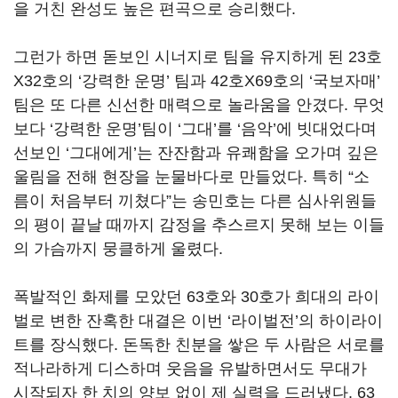
을 거친 완성도 높은 편곡으로 승리했다
.
그런가 하면 돋보인 시너지로 팀을 유지하게 된
23
호
X32
호의
‘
강력한 운명
’
팀과
42
호
X69
호의
‘
국보자매
’
팀은 또 다른 신선한 매력으로 놀라움을 안겼다
.
무엇
보다
‘
강력한 운명
’
팀이
‘
그대
’
를
‘
음악
’
에 빗대었다며
선보인
‘
그대에게
’
는 잔잔함과 유쾌함을 오가며 깊은
울림을 전해 현장을 눈물바다로 만들었다
.
특히
“
소
름이 처음부터 끼쳤다
”
는 송민호는 다른 심사위원들
의 평이 끝날 때까지 감정을 추스르지 못해 보는 이들
의 가슴까지 뭉클하게 울렸다
.
폭발적인 화제를 모았던
63
호와
30
호가 희대의 라이
벌로 변한 잔혹한 대결은 이번
‘
라이벌전
’
의 하이라이
트를 장식했다
.
돈독한 친분을 쌓은 두 사람은 서로를
적나라하게 디스하며 웃음을 유발하면서도 무대가
시작되자 한 치의 양보 없이 제 실력을 드러냈다
. 63