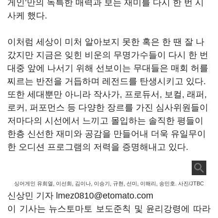
게인
’
만의 독특한 매력과 보는 재미를 다시 한 번 시
사케 했다
.
이처럼 세상이 미처 알아보지 못한 혹은 한 땐 잘 나
갔지만 지금은 잊힌 비운의 무명가수들이 다시 한 번
대중 앞에 나서기 위해 선보이는 무대들은 매회 허를
찌르는 반전을 거듭하며 레전드를 탄생시키고 있다
.
또한 세대뿐만 아니라 작사가
,
프로듀서
,
보컬
,
래퍼
,
로커
,
퍼포먼스 등 다양한 장르를 가진 심사위원들이
저마다의 시선에서 느끼고 몰입하는 솔직한 평들이
한층 신선한 재미와 공감을 만들어내 더욱 유일무이
한 오디션 프로그램의 저력을 증명해내고 있다
.
싱어게인 유희열, 이선희, 김이나, 이승기, 규현, 선미, 이해리, 송민호. 사진/JTBC
신상민 기자 lmez0810@etomato.com
이 기사는 뉴스토마토 보도준칙 및 윤리강령에 따라