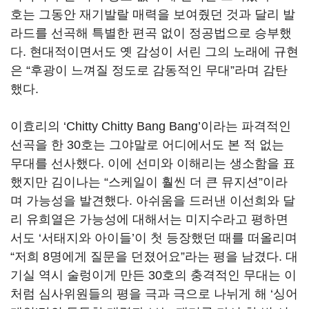
호는 그동안 재기발랄 매력을 보여줬던 것과 달리 발
라드를 선곡해 특별한 편곡 없이 정공법으로 승부했
다
.
현대적이면서도 옛 감성이 서린 그의 노래에 규현
은
“
후광이 느껴질 정도로 감동적인 무대
”
라며 감탄
했다
.
이효리의
‘Chitty Chitty Bang Bang’
이라는 파격적인
선곡을 한
30
호는 그야말로 어디에서도 본 적 없는
무대를 선사했다
.
이에 선미와 이해리는 생소함을 표
했지만 김이나는
“
스케일이 훨씬 더 큰 뮤지션
”
이라
며 가능성을 발견했다
.
아쉬움을 드러낸 이선희와 달
리 유희열은 가능성에 대해서는 미지수라고 평하면
서도
‘
서태지와 아이들
’
이 첫 등장했던 때를 떠올리며
“
저희
8
명에게 질문을 던졌어요
”
라는 평을 남겼다
.
대
기실 역시 술렁이게 만든
30
호의 충격적인 무대는 이
처럼 심사위원들의 평을 극과 극으로 나뉘게 해
‘
싱어