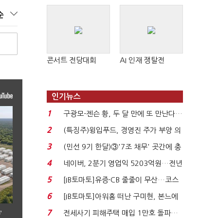
순
콘서트 전당대회
AI 인재 쟁탈전
인기뉴스
1
구광모-젠슨 황, 두 달 만에 또 만난다…
로봇·AI 등 논...
2
(특징주)윙입푸드, 경영진 주가 부양 의
지에 상한가...
3
(민선 9기 한달)③'7조 채무' 곳간에 충
격…추미애, 20년...
4
네이버, 2분기 영업익 5203억원…전년
비 0.2% 감소...
5
[IB토마토]유증·CB 줄줄이 무산…코스
닥 벌점 급증에 ...
6
[IB토마토]아워홈 떠난 구미현, 본느에
340억 베팅…가...
7
전세사기 피해주택 매입 1만호 돌파…
’