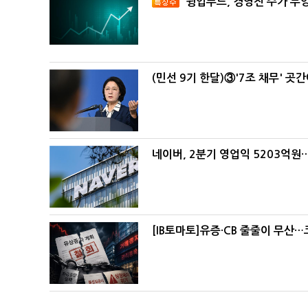
윙입푸드, 경영진 주가 부
(민선 9기 한달)③'7조 채무' 곳
네이버, 2분기 영업익 5203억원
[IB토마토]유증·CB 줄줄이 무산