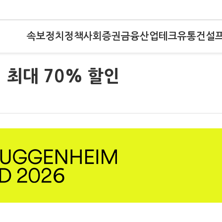
속보
정치
정책
사회
증권
금융
산업
테크
유통
건설
 최대 70% 할인