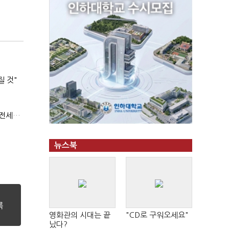
질 것"
(부동산 세제 개편)"절세 매물 늘어도 집값 하락 제한적"…전세난·양극화 심화 우려
뉴스북
영화관의 시대는 끝
"CD로 구워오세요"
났다?