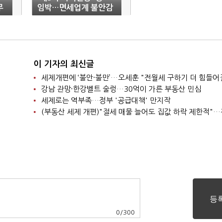
무
임박…면세업계 불안감
가중
이 기자의 최신글
세제개편에 ‘불안·불만’…오세훈 "전월세 구하기 더 힘들어
강남 관망·한강벨트 술렁…30억이 가른 부동산 민심
세제로는 역부족…정부 '공급대책' 만지작
0
/
300