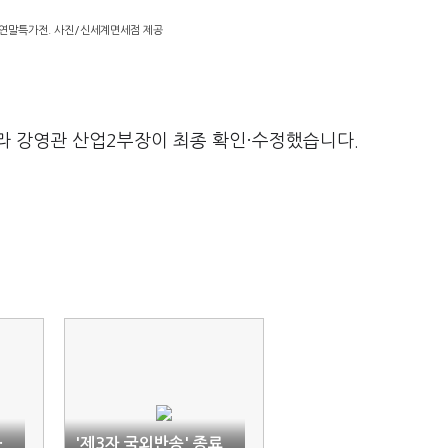
연말특가전. 사진/신세계면세점 제공
라 강영관 산업2부장이 최종 확인·수정했습니다.
·
'제3자 국외반송' 종료