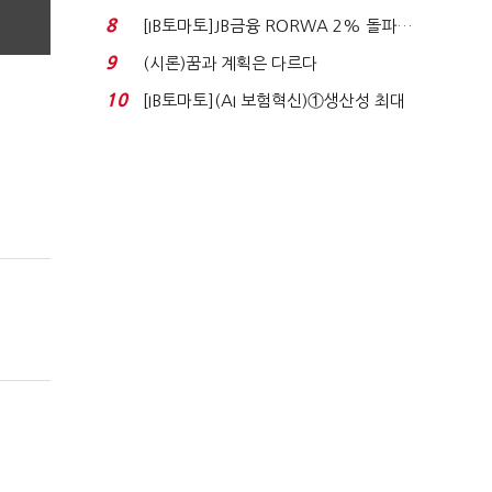
누적 피해자 4만2...
8
[IB토마토]JB금융 RORWA 2% 돌파…
실적 견인은 은행 ...
9
(시론)꿈과 계획은 다르다
10
[IB토마토](AI 보험혁신)①생산성 최대
80% 개선…현실...