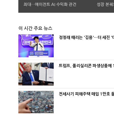
최대…에이전트 AI 수익화 관건
성장 본궤
이 시간 주요 뉴스
정청래 때리는 '김용'…더 세진 '
트럼프, 폴리실리콘 파생상품에 1
전세사기 피해주택 매입 1만호 