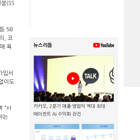
셜(SS
등 58
리, 코
뉴스리듬
매 욕
 가입서
 없이도
카카오, 2분기 매출·영업익 역대 최대…
 “사
에이전트 AI 수익화 관건
하는