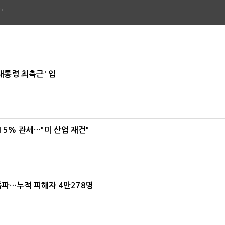
도
대통령 최측근' 입
5% 관세…"미 산업 재건"
돌파…누적 피해자 4만278명