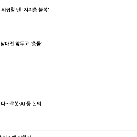
뒤집힐 땐 '지지층 불복'
호남대전 앞두고 '충돌'
난다…로봇·AI 등 논의