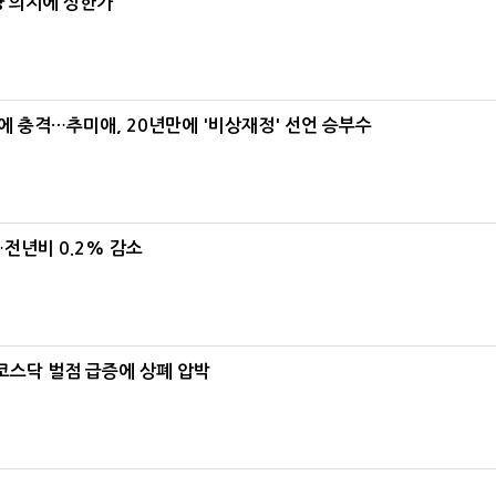
양 의지에 상한가
간에 충격…추미애, 20년만에 '비상재정' 선언 승부수
…전년비 0.2% 감소
…코스닥 벌점 급증에 상폐 압박