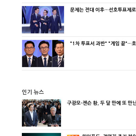
문제는 전대 이후…선호투표제로 
"1차 투표서 과반" "게임 끝"…
인기 뉴스
구광모-젠슨 황, 두 달 만에 또 만