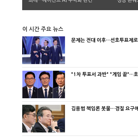
최대…에이전트 AI 수익화 관건
성장 본궤
이 시간 주요 뉴스
문제는 전대 이후…선호투표제로 
"1차 투표서 과반" "게임 끝"…
김용범 책임론 봇물…경질 요구에 