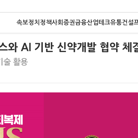
속보
정치
정책
사회
증권
금융
산업
테크
유통
건설
와 AI 기반 신약개발 협약 체
기술 활용