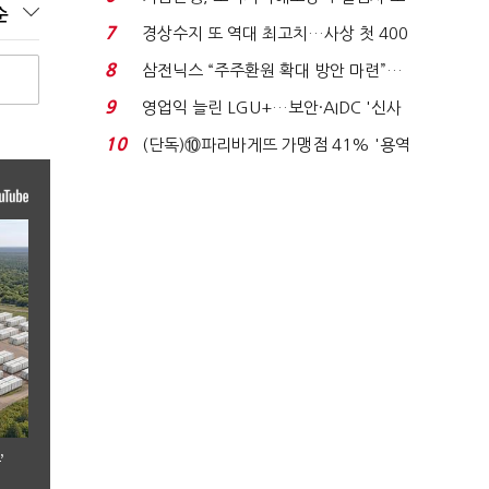
순
이스피싱 공시 ...
7
경상수지 또 역대 최고치…사상 첫 400
억달러에 '3% 성...
8
삼전닉스 “주주환원 확대 방안 마련”…
로이터에 성명...
9
영업익 늘린 LGU+…보안·AIDC '신사
업 드라이브'...
10
(단독)⑩파리바게뜨 가맹점 41% '용역
제빵기사 없어'…고...
’