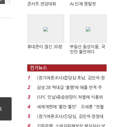
콘서트 전당대회
AI 인재 쟁탈전
휴대폰이 끊긴 30분
부동산 동상이몽, 국
민만 불안하다
인기뉴스
1
(정기여론조사)②당심·호남, 김민석-정
청래 '초접전'...
2
삼성 Z8 역대급 ‘흥행’에 애플 반격 주
목…9월 ‘폴...
3
(SPC 민낯)④솜방망이 처벌에 식품위
생법 위반 반복...
4
세제개편에 ‘불안·불만’…오세훈 "전월
세 구하기 더 ...
5
(정기여론조사)①당심, 김민석·정청래
'초접전'…대통령 ...
6
기업은행, 소비자피해보상 부실심사·보