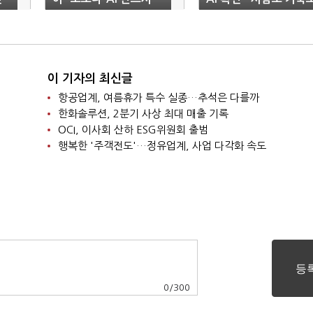
막아야"
바이러스에 시름
이 기자의 최신글
항공업계, 여름휴가 특수 실종…추석은 다를까
한화솔루션, 2분기 사상 최대 매출 기록
OCI, 이사회 산하 ESG위원회 출범
행복한 '주객전도'…정유업계, 사업 다각화 속도
0
/
300