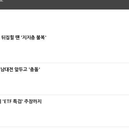
도
뒤집힐 땐 '지지층 불복'
호남대전 앞두고 '충돌'
'ETF 특검' 주장까지