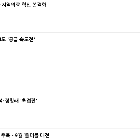
…지역의료 혁신 본격화
도 '공급 속도전'
-정청래 '초접전'
 주목…9월 ‘폴더블 대전’