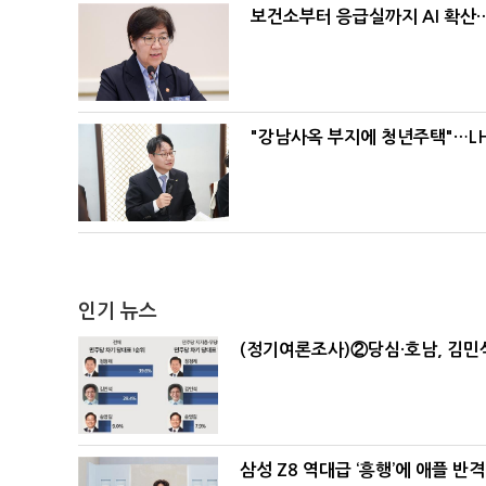
보건소부터 응급실까지 AI 확산
"강남사옥 부지에 청년주택"…LH
인기 뉴스
(정기여론조사)②당심·호남, 김민석
삼성 Z8 역대급 ‘흥행’에 애플 반격