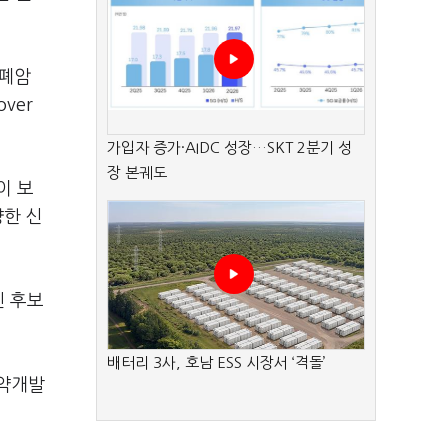
 폐암
ver
가입자 증가·AIDC 성장…SKT 2분기 성
장 본궤도
이 보
양한 신
인 후보
배터리 3사, 호남 ESS 시장서 ‘격돌’
신약개발