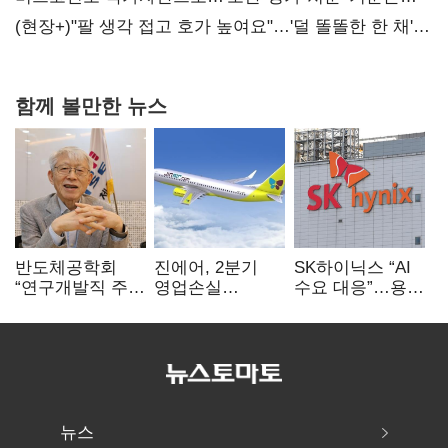
숙제
(현장+)"팔 생각 접고 호가 높여요"…'덜 똘똘한 한 채'
20억 키맞추기
함께 볼만한 뉴스
반도체공학회
진에어, 2분기
SK하이닉스 “AI
“연구개발직 주
영업손실
수요 대응”…용인
52시간제
731억…유가
·청주 팹에 54조
개선해야”
상승 여파
투자
뉴스