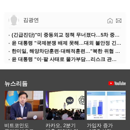
김광연
(긴급진단)"미 중동외교 정책 무너졌다…5차 중동전 가능성은 낮아"
윤 대통령 "국제분쟁 배제 못해…대외 불안정 긴밀대응"
한미일, 해양차단훈련·대해적훈련…"북한 위협 억제"
윤 대통령 "이·팔 사태로 물가부담…리스크 관리 만전 기해야"
뉴스리듬
비트코인도
카카오, 2분기
가입자 증가