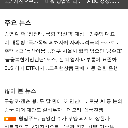
국가자산으로…'
매출·영업익 역대
·AIDC 성장…
보관·평가·처분'
최대…에이전트
SKT 2분기 성장
기준은 숙제
AI 수익화 관건
본궤도
주요 뉴스
송영길 측 "정청래, 국힘 '역선택' 대상…민주당 대표로
총선 지휘 못해"
이 대통령 "국가폭력 피해자에 사과…적극적 조사로
진실 밝혀야"
주택공급 '동상이몽'…정부·서울시 협력 없으면 '공수표'
'금융복합기업집단' 토스, 전 계열사 내부통제 표준화
ELS 이어 ETF까지…고위험상품 판매 제동 걸린 은행
많이 본 뉴스
구광모-젠슨 황, 두 달 만에 또 만난다…로봇·AI 등 논의
중국 이어 대만도 설비투자…메모리 ‘삼국전쟁’
윙입푸드, 경영진 주가 부양 의지에 상한가
비트코인도 국가자산으로…'보관·평가·처분' 기준은