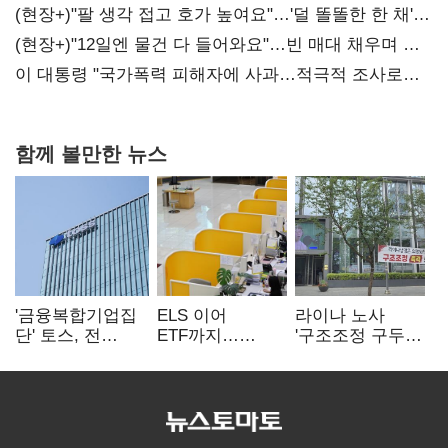
숙제
(현장+)"팔 생각 접고 호가 높여요"…'덜 똘똘한 한 채'
20억 키맞추기
(현장+)"12일엔 물건 다 들어와요"…빈 매대 채우며 문
연 홈플러스
이 대통령 "국가폭력 피해자에 사과…적극적 조사로
진실 밝혀야"
함께 볼만한 뉴스
'금융복합기업집
ELS 이어
라이나 노사
단' 토스, 전
ETF까지…
'구조조정 구두
계열사 내부통제
고위험상품 판매
합의안' 도출
표준화
제동 걸린 은행