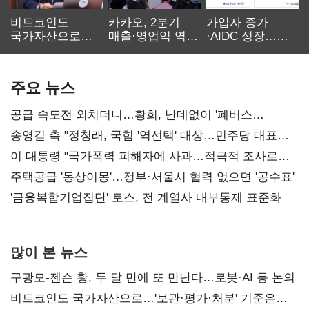
비트코인도
카카오, 2분기
가입자 증가
국가자산으로…'
매출·영업익 역대
·AIDC 성장…
보관·평가·처분'
최대…에이전트
SKT 2분기 성장
기준은 숙제
AI 수익화 관건
본궤도
주요 뉴스
공급 속도전 외치더니…황희, 난데없이 '폐버스
리모델링' 제안
송영길 측 "정청래, 국힘 '역선택' 대상…민주당 대표로
총선 지휘 못해"
이 대통령 "국가폭력 피해자에 사과…적극적 조사로
진실 밝혀야"
주택공급 '동상이몽'…정부·서울시 협력 없으면 '공수표'
'금융복합기업집단' 토스, 전 계열사 내부통제 표준화
많이 본 뉴스
구광모-젠슨 황, 두 달 만에 또 만난다…로봇·AI 등 논의
비트코인도 국가자산으로…'보관·평가·처분' 기준은