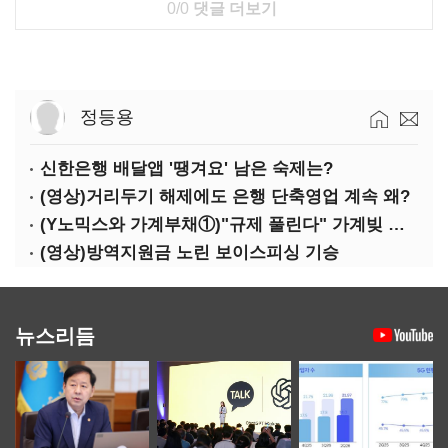
0/0
댓글 더보기
정등용
신한은행 배달앱 '땡겨요' 남은 숙제는?
(영상)거리두기 해제에도 은행 단축영업 계속 왜?
(Y노믹스와 가계부채①)"규제 풀린다" 가계빚 다시 꿈틀
(영상)방역지원금 노린 보이스피싱 기승
뉴스리듬