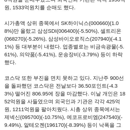
원, 1533억원치를 순매도 했다.
시가총액 상위 종목에서
SK하이닉스(000660)
(1.0
8%)만 올랐고
삼성SDI(006400)
(-5.50%),
셀트리온
(068270)
(-5.26%),
삼성바이오로직스(207940)
(-4.1
1%) 등 대부분이 내렸다. 업종별로는 비금속광물(-5.
61%), 의약품(-5.41%), 운송장비(-3.79%) 등이 하락
했다.
코스닥 또한 부진을 면치 못하고 있다. 지난주 900선
을 돌파했던 코스닥은 전날보다 36.50포인트(-4.3
3%) 떨어진 806.95에 장을 마감했다. 이날 개인은 18
52억원을 사들였으며 외국인과 기관은 각각 425억
원, 1211억원을 팔아치웠다. 시총 상위 종목에서는
제넥신(095700)
(-10.75%),
에코프로비엠(247540)
(-
9.49%),
알테오젠(196170)
(-8.39%) 등이 낙폭을 그