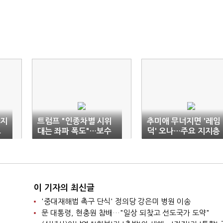
까지
트럼프 "인종차별 시위
추미애 무너지면 '레임
트
대는 좌파 폭도"…보수
덕' 오나…주요 지지층
낼
층 결집 나서
움직임 '아직'
이 기자의 최신글
'중대재해법 촉구 단식' 정의당 강은미 병원 이송
문 대통령, 현충원 참배…"일상 되찾고 선도국가 도약"