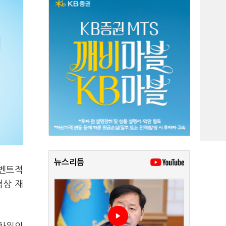
뉴스리듬
이벤트적
협상 재