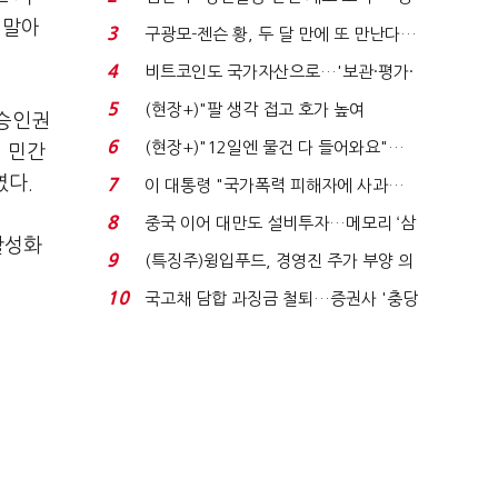
청래 "반명 공세 사...
 말아
3
구광모-젠슨 황, 두 달 만에 또 만난다…
로봇·AI 등 논...
4
비트코인도 국가자산으로…'보관·평가·
처분' 기준은 ...
5
(현장+)"팔 생각 접고 호가 높여
 승인권
요"…'덜 똘똘한 한 채' 20...
6
(현장+)"12일엔 물건 다 들어와요"…
 민간
빈 매대 채우며 문 연 ...
였다.
7
이 대통령 "국가폭력 피해자에 사과…
적극적 조사로 진...
8
중국 이어 대만도 설비투자…메모리 ‘삼
활성화
국전쟁’
9
(특징주)윙입푸드, 경영진 주가 부양 의
지에 상한가...
10
국고채 담합 과징금 철퇴…증권사 '충당
금 폭탄' 우려...