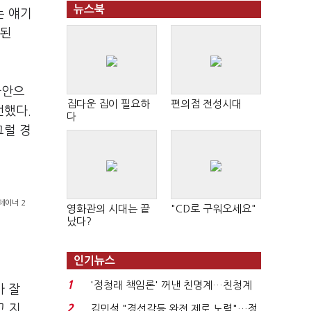
뉴스북
는 얘기
안된
사안으
집다운 집이 필요하
편의점 전성시대
언했다.
다
그럴 경
테이너 2
영화관의 시대는 끝
"CD로 구워오세요"
났다?
인기뉴스
1
'정청래 책임론' 꺼낸 친명계…친청계
가 잘
는 추가투표 때리기...
고 지
2
김민석 "경선갈등 완전 제로 노력"…정