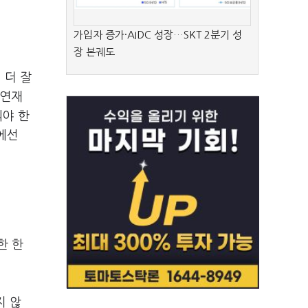
가입자 증가·AIDC 성장…SKT 2분기 성
장 본궤도
 더 잘
자연재
꿔야 한
황에선
한 한
지 않