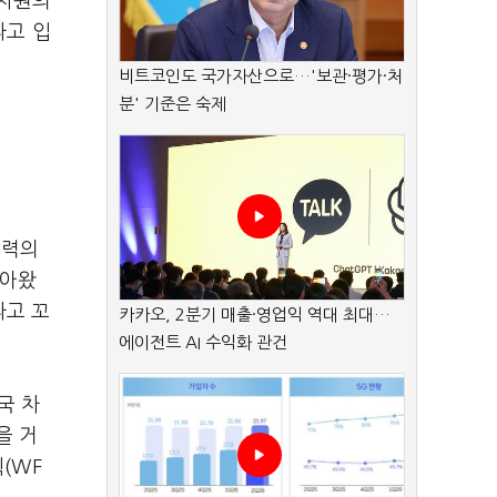
간차원의
라고 입
비트코인도 국가자산으로…'보관·평가·처
분' 기준은 숙제
협력의
살아왔
라고 꼬
카카오, 2분기 매출·영업익 역대 최대…
에이전트 AI 수익화 관건
국 차
을 거
(WF