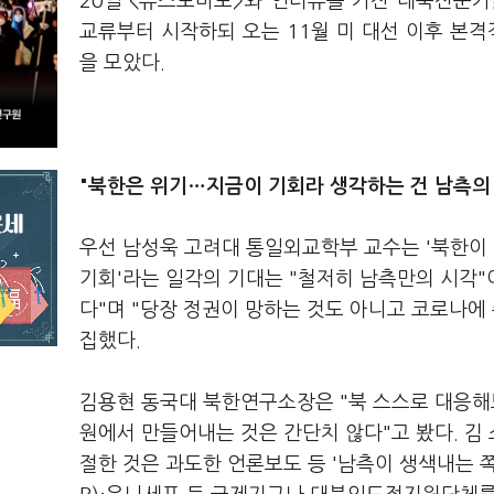
20일 <뉴스토마토>와 인터뷰를 가진 대북전문
교류부터 시작하되 오는 11월 미 대선 이후 본
을 모았다.
"북한은 위기…지금이 기회라 생각하는 건 남측의
우선 남성욱 고려대 통일외교학부 교수는 '북한이
기회'라는 일각의 기대는 "철저히 남측만의 시각"이
다"며 "당장 정권이 망하는 것도 아니고 코로나에
집했다.
김용현 동국대 북한연구소장은 "북 스스로 대응해
원에서 만들어내는 것은 간단치 않다"고 봤다. 김
절한 것은 과도한 언론보도 등 '남측이 생색내는 