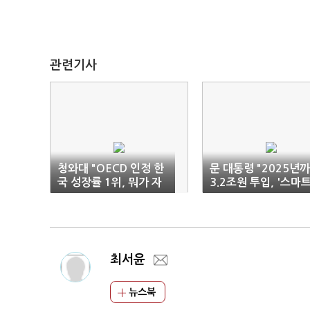
관련기사
청와대 "OECD 인정 한
문 대통령 "2025년
국 성장률 1위, 뭐가 자
3.2조원 투입, '스마
화자찬인가"
그린 산단' 전환 속도
것"
최서윤
뉴스북