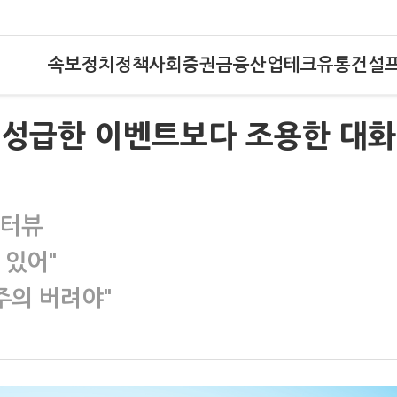
속보
정치
정책
사회
증권
금융
산업
테크
유통
건설
"성급한 이벤트보다 조용한 대화
인터뷰
 있어"
주의 버려야"