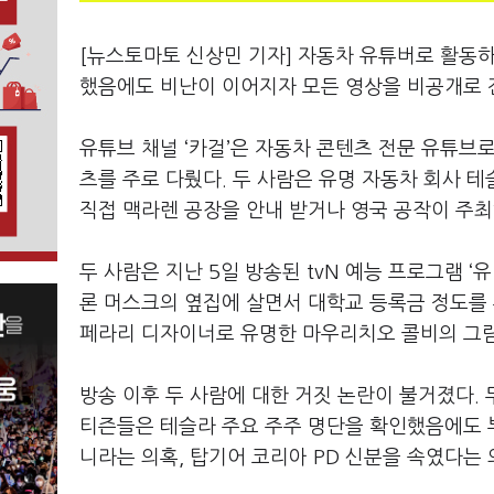
[뉴스토마토 신상민 기자] 자동차 유튜버로 활동
했음에도 비난이 이어지자 모든 영상을 비공개로 
유튜브 채널
‘
카걸
’
은 자동차 콘텐츠 전문 유튜브로
츠를 주로 다뤘다
.
두 사람은 유명 자동차 회사 
직접 맥라렌 공장을 안내 받거나 영국 공작이 주
두 사람은 지난
5
일 방송된
tvN
예능 프로그램
‘
유
론 머스크의 옆집에 살면서 대학교 등록금 정도를
페라리 디자이너로 유명한 마우리치오 콜비의 그
방송 이후 두 사람에 대한 거짓 논란이 불거졌다
.
티즌들은 테슬라 주요 주주 명단을 확인했음에도 
니라는 의혹
,
탑기어 코리아
PD
신분을 속였다는 