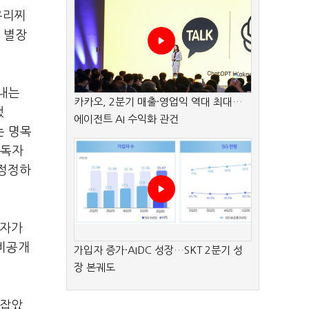
우리찌
,
별장
여내는
카카오, 2분기 매출·영업익 역대 최대…
했
에이전트 AI 수익화 관건
는 명목
구독자
 정정하
독자가
 비공개
가입자 증가·AIDC 성장…SKT 2분기 성
장 본궤도
 잡았