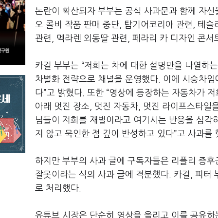
논란이 확산되자 부부는 공식 사과문과 함께 자신
오 콜비 작품 판매 중단
,
탑기어코리아 관련
,
테슬
관련
,
멕라렌 외동딸 관련
,
페라리 카 디자인 콘서
카걸 부부는
“
저희는 차에 대한 설명만을 나열하는
차별화 전략으로 채널을 운영했다
.
이에 시승차임
다
”
고 밝혔다
.
또한
“
영상에 등장하는 자동차가 저
아래 멋진 장소
,
멋진 자동차
,
멋진 라이프스타일을
님들이 저희를 재벌이라고 여기시는 반응을 심각하
지 않고 묵인한 점 깊이 반성하고 있다
”
고 사과를 
하지만 부부의 사과 글에 구독자들은 리플리 증후
잘못이라는 식의 사과 글에 격분했다
.
카걸
,
피터 
로 처리했다
.
유튜브 시장은 단순히 영상을 올리고 이를 공유하