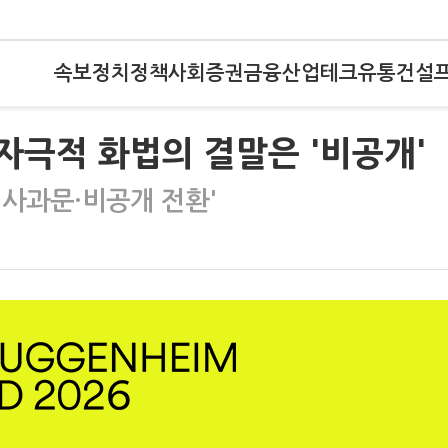
속보
정치
정책
사회
증권
금융
산업
테크
유통
건설
 자극적 화법의 결말은 '비공개'
'사과문·비공개 전환'