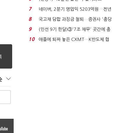
빈 매대 채우며 문 연 ...
7
네이버, 2분기 영업익 5203억원…전년
비 0.2% 감소...
8
국고채 담합 과징금 철퇴…증권사 '충당
금 폭탄' 우려...
9
(민선 9기 한달)③'7조 채무' 곳간에 충
격…추미애, 20년...
10
애플에 퇴짜 놓은 CXMT…K반도체 협
상력 ‘호재’...
순