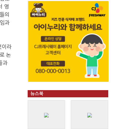
서 영
이들의
책임과
것이라
로 논
들과
뉴스북