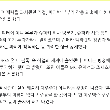
하며 재력을 과시했던 카걸
,
피터박 부부가 각종 의혹에 대해
전환을 했다
.
 피터와 제니 부부가 슈퍼카 회사 방문기
,
슈퍼카 시승 등의
테슬라 초기 투자자라고 알려졌으며 슈퍼카 맥라렌의 창업자 
최하는 파티에 참석하는 등 화려한 삶을 공개했다
.
 퀴즈 온 더 블록
’
속 직업의 세계에 출연했다
.
피터는 방송에
 투자하게 됐다고 밝혔다
.
또한 이들은
MC
유재석과 조세호
림을 선물했다
.
두 사람이 실제 테슬라 대주주가 아니라는 주장이 나왔다
.
일
부부의 이름이 없다고 주장을 한 것이다
.
또한 제주맥주 주주
의혹 등이 줄지어 터져 나왔다
.