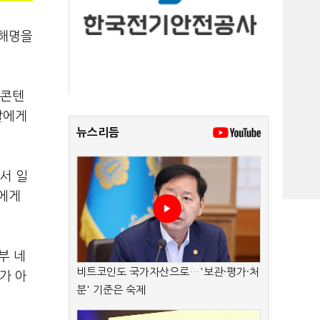
 해명을
 콘텐
딸에게
뉴스리듬
서 일
에게
부 네
비트코인도 국가자산으로…'보관·평가·처
가 아
분' 기준은 숙제