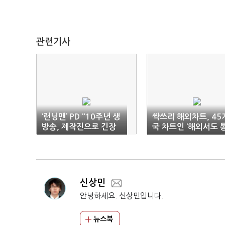
관련기사
‘런닝맨’ PD “10주년 생
싹쓰리 해외차트, 45
방송, 제작진으로 긴장
국 차트인 ‘해외서도 
되고 뿌듯한 경험”
했다’
신상민
안녕하세요. 신상민입니다.
뉴스북