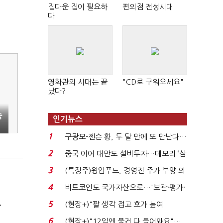
집다운 집이 필요하
편의점 전성시대
다
영화관의 시대는 끝
"CD로 구워오세요"
났다?
속
인기뉴스
1
1
구광모-젠슨 황, 두 달 만에 또 만난다…
로봇·AI 등 논...
2
중국 이어 대만도 설비투자…메모리 ‘삼
국전쟁’
3
(특징주)윙입푸드, 경영진 주가 부양 의
지에 상한가...
4
비트코인도 국가자산으로…'보관·평가·
처분' 기준은 ...
5
(현장+)"팔 생각 접고 호가 높여
'
요"…'덜 똘똘한 한 채' 20...
6
(현장+)"12일엔 물건 다 들어와요"…