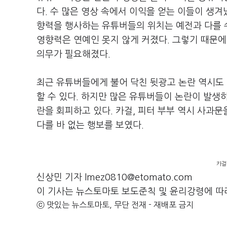
다
.
수 많은 영상 속에서 이익을 얻는 이들이 생
향력을 행사하는 유튜버들의 위치는 예전과 다를 
영향력은 연예인 못지 않게 커졌다
.
그렇기 때문에
의무가 필요해졌다
.
최근 유튜버들에게 불어 닥친 뒷광고 논란 역시도
할 수 있다
.
하지만 많은 유튜버들이 논란이 발생하
란을 회피하고 있다.
카걸
,
피터 부부 역시 사과문
다를 바 없는 행보를 보였다
.
카걸
신상민 기자 lmez0810@etomato.com
이 기사는 뉴스토마토 보도준칙 및 윤리강령에 따
ⓒ 맛있는 뉴스토마토, 무단 전재 - 재배포 금지