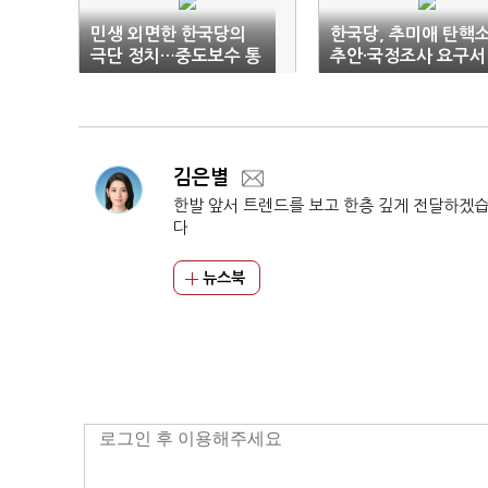
민생 외면한 한국당의
한국당, 추미애 탄핵
극단 정치…중도보수 통
추안·국정조사 요구서
합 난망
제출
김은별
한발 앞서 트렌드를 보고 한층 깊게 전달하겠
다
뉴스북