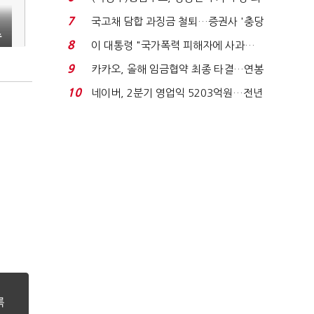
지에 상한가...
7
국고채 담합 과징금 철퇴…증권사 '충당
수
금 폭탄' 우려...
8
이 대통령 "국가폭력 피해자에 사과…
적극적 조사로 진...
9
카카오, 올해 임금협약 최종 타결…연봉
6.3% 인상·격려...
10
네이버, 2분기 영업익 5203억원…전년
비 0.2% 감소...