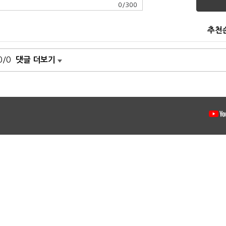
0
/
300
추천
0/0
댓글 더보기