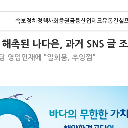
속보
정치
정책
사회
증권
금융
산업
테크
유통
건설
해촉된 나다은, 과거 SNS 글 
당 영입인재에 "일회용, 추잉껌"