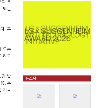
보다 조
이 되는
다. 후
데 무슨
"이라고
0명 발
뉴스북
용, 추
운 기득