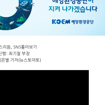
스리듬, SNS톺아보기
진행: 최기철 부장
김은별 기자(뉴스토마토)