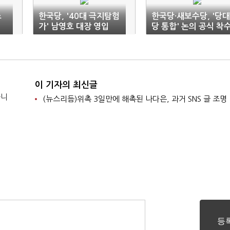
소
한국당, '40대 극지탐험
한국당·새보수당, '당대
가' 남영호 대장 영입
당 통합' 논의 공식 착
이 기자의 최신글
습니
(뉴스리듬)위촉 3일만에 해촉된 나다은, 과거 SNS 글 조명