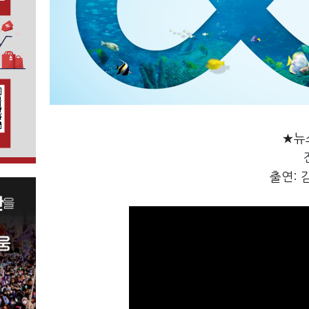
★뉴
출연: 