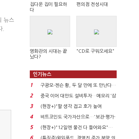
집다운 집이 필요하
편의점 전성시대
다
의 뉴스
다.
영화관의 시대는 끝
"CD로 구워오세요"
났다?
인기뉴스
1
구광모-젠슨 황, 두 달 만에 또 만난다…
로봇·AI 등 논...
2
중국 이어 대만도 설비투자…메모리 ‘삼
국전쟁’
3
(현장+)"팔 생각 접고 호가 높여
요"…'덜 똘똘한 한 채' 20...
4
비트코인도 국가자산으로…'보관·평가·
처분' 기준은 ...
5
(현장+)"12일엔 물건 다 들어와요"…
빈 매대 채우며 문 연 ...
6
(특징주)윙입푸드, 경영진 주가 부양 의