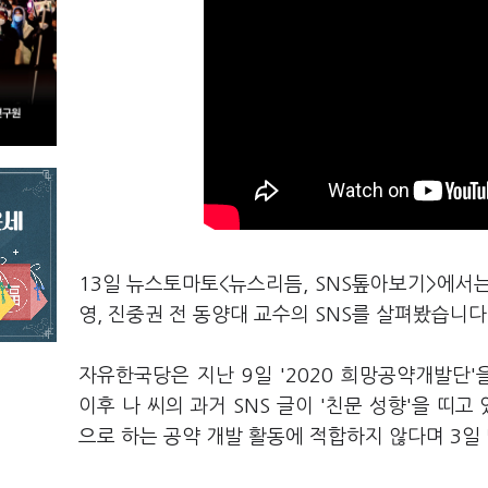
13일 뉴스토마토<뉴스리듬, SNS톺아보기>에서
영, 진중권 전 동양대 교수의 SNS를 살펴봤습니다
자유한국당은 지난 9일 '2020 희망공약개발단
이후 나 씨의 과거 SNS 글이 '친문 성향'을 띠
으로 하는 공약 개발 활동에 적합하지 않다며 3일