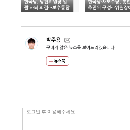
한국당, 당협위원장 일
한국당·새보수당, 통
괄 사퇴 의결…보수통합
추진위 구성…위원장
위한 '전략적 물갈이' 나
박형준
서나
박주용
꾸미지 않은 뉴스를 보여드리겠습니다.
뉴스북