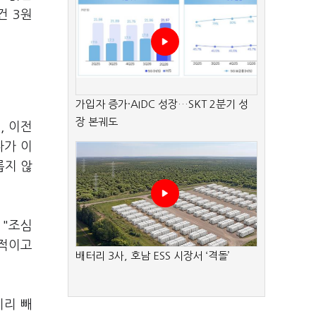
건 3원
가입자 증가·AIDC 성장…SKT 2분기 성
장 본궤도
, 이전
다가 이
롭지 않
 "조심
상적이고
배터리 3사, 호남 ESS 시장서 ‘격돌’
미리 빼