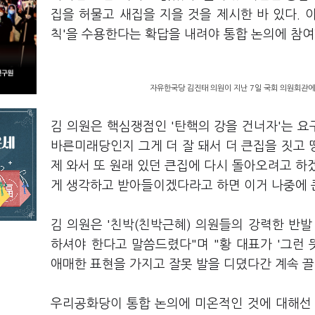
집을 허물고 새집을 지을 것을 제시한 바 있다. 
칙'을 수용한다는 확답을 내려야 통합 논의에 참여
자유한국당 김진태 의원이 지난 7일 국회 의원회관에
김 의원은 핵심쟁점인 '탄핵의 강을 건너자'는 요
바른미래당인지 그게 더 잘 돼서 더 큰집을 짓고
제 와서 또 원래 있던 큰집에 다시 돌아오려고 하
게 생각하고 받아들이겠다라고 하면 이거 나중에 큰
김 의원은 '친박(친박근혜) 의원들의 강력한 반발
하셔야 한다고 말씀드렸다"며 "황 대표가 '그런
애매한 표현을 가지고 잘못 발을 디뎠다간 계속 끌
우리공화당이 통합 논의에 미온적인 것에 대해선