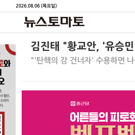
2026.08.06 (목요일)
김진태 "황교안, '유승민
"'탄핵의 강 건너자' 수용하면 나