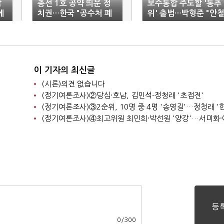
합
총선 1호 공약 띄운 정
보수통합 주도할 '통추
에
치권…한국 "공수처 폐
위' 출범…박형준 "안
지"·정의 "20세에 300
수까지 참여해야"
0만원 제공"
이 기자의 최신글
(시론)의견 없습니다
(정기여론조사)②당심·호남, 김민석-정청래 '초접전'
0
/
300