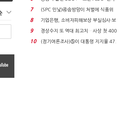
업 드라이브'...
7
(SPC 민낯)④솜방망이 처벌에 식품위
순
생법 위반 반복...
8
기업은행, 소비자피해보상 부실심사·보
이스피싱 공시 ...
9
경상수지 또 역대 최고치…사상 첫 400
억달러에 '3% 성...
10
(정기여론조사)⑤이 대통령 지지율 47.
7%…일주일 만에 ...