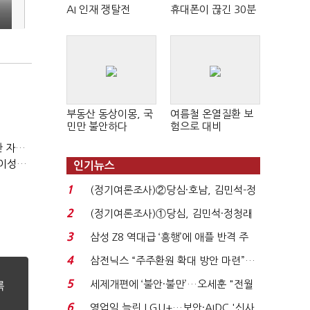
AI 인재 쟁탈전
휴대폰이 끊긴 30분
철
부동산 동상이몽, 국
여름철 온열질환 보
민만 불안하다
험으로 대비
(정기여론조사)③2순위, 10명 중 4명 '송영길'…정청래 '한 자릿수'
(정기여론조사)④최고위원 최민희·박선원 '양강'…서미화·이성윤·임미애 뒤이어
인기뉴스
1
(정기여론조사)②당심·호남, 김민석-정
청래 '초접전'...
2
(정기여론조사)①당심, 김민석·정청래
'초접전'…대통령 ...
3
삼성 Z8 역대급 ‘흥행’에 애플 반격 주
목…9월 ‘폴...
4
삼전닉스 “주주환원 확대 방안 마련”…
로이터에 성명...
5
세제개편에 ‘불안·불만’…오세훈 "전월
세 구하기 더 ...
6
영업익 늘린 LGU+…보안·AIDC '신사