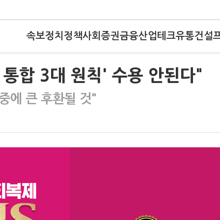
속보
정치
정책
사회
증권
금융
산업
테크
유통
건설
 통합 3대 원칙' 수용 안된다"
중에 큰 후환될 것"