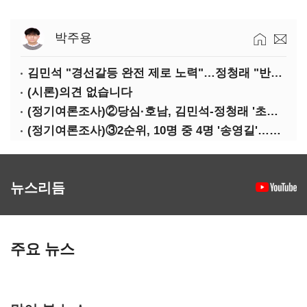
박주용
김민석 "경선갈등 완전 제로 노력"…정청래 "반명 공세 사과부터"
(시론)의견 없습니다
(정기여론조사)②당심·호남, 김민석-정청래 '초접전'
(정기여론조사)③2순위, 10명 중 4명 '송영길'…정청래 '한 자릿수'
뉴스리듬
주요 뉴스