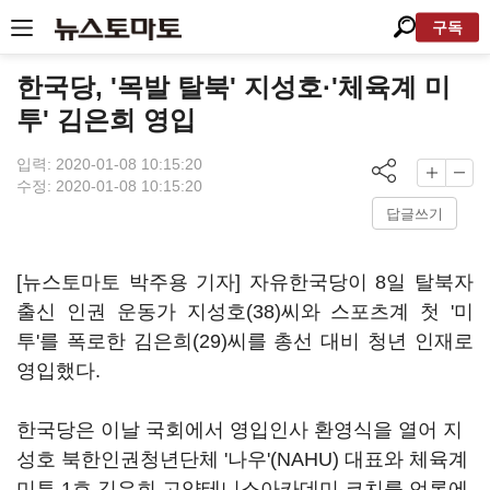
구독
한국당, '목발 탈북' 지성호·'체육계 미
투' 김은희 영입
입력: 2020-01-08 10:15:20
수정: 2020-01-08 10:15:20
답글쓰기
[뉴스토마토 박주용 기자] 자유한국당이 8일 탈북자
출신 인권 운동가 지성호(38)씨와 스포츠계 첫 '미
투'를 폭로한 김은희(29)씨를 총선 대비 청년 인재로
영입했다.
한국당은 이날 국회에서 영입인사 환영식을 열어 지
성호 북한인권청년단체 '나우'(NAHU) 대표와 체육계
미투 1호 김은희 고양테니스아카데미 코치를 언론에