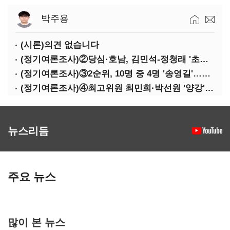
박주용
(시론)의견 없습니다
(정기여론조사)②당심·호남, 김민석-정청래 '초접전'
(정기여론조사)③2순위, 10명 중 4명 '송영길'…정청래 '한 자릿수'
(정기여론조사)④최고위원 최민희·박선원 '양강'…서미화·이성윤·임미애 뒤이어
뉴스리듬
주요 뉴스
많이 본 뉴스