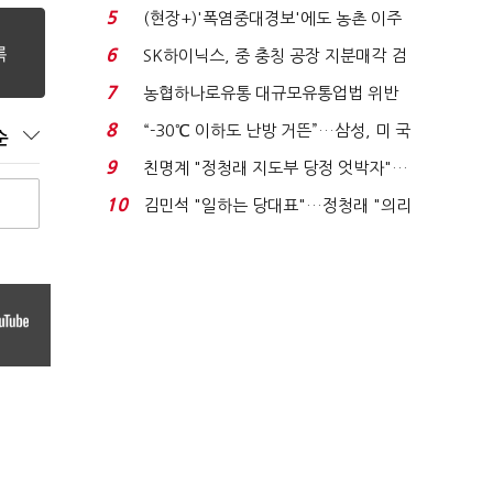
려주는데 우리는 ...
5
(현장+)'폭염중대경보'에도 농촌 이주
노동자는 강행군…'야...
6
SK하이닉스, 중 충칭 공장 지분매각 검
토?…“확정된 바...
7
농협하나로유통 대규모유통업법 위반
적발…공정위, 과...
8
“-30℃ 이하도 난방 거뜬”…삼성, 미 국
순
립연구소와 개...
9
친명계 "정청래 지도부 당정 엇박자"…
친청계 "신천지 오...
10
김민석 "일하는 당대표"…정청래 "의리
가 제일 중요"...