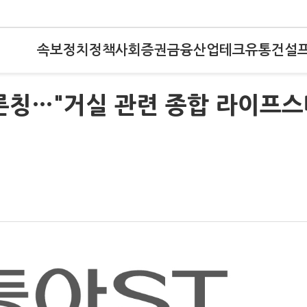
속보
정치
정책
사회
증권
금융
산업
테크
유통
건설
론칭…"거실 관련 종합 라이프