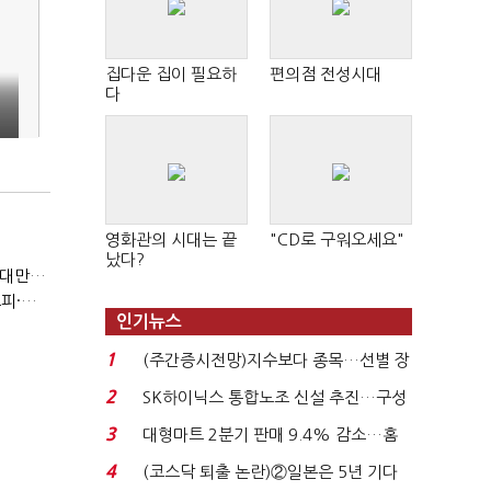
집다운 집이 필요하
편의점 전성시대
다
영화관의 시대는 끝
"CD로 구워오세요"
났다?
(반도체 풍향계, '코스피')②아시아는 공동 운명체?…일본·대만도 '동반 출렁'
(반도체 풍향계, '코스피')①삼전·하닉 등락에 '촉각'…코스피·나스닥 '한 몸'
인기뉴스
1
(주간증시전망)지수보다 종목…선별 장
세 이어진다...
2
SK하이닉스 통합노조 신설 추진…구성
원간 성과급 불...
3
대형마트 2분기 판매 9.4% 감소…홈
플러스 사태 여파...
4
(코스닥 퇴출 논란)②일본은 5년 기다