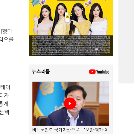
시했다.
폴리오를
뉴스리듬
 테이
 디자
롭게
 선택
비트코인도 국가자산으로…'보관·평가·처