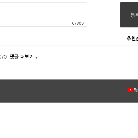
0
/
300
추천
0/0
댓글 더보기