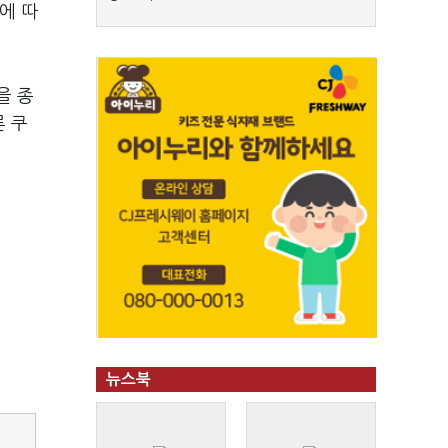
에 따
을 종
론 쿠
뉴스북