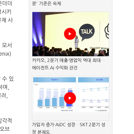
군더더
분' 기준은 숙제
정시키
면재 사
 모서
ix)
카카오, 2분기 매출·영업익 역대 최대…
에이전트 AI 수익화 관건
 수 있
하며,
러,
감각적
가입자 증가·AIDC 성장…SKT 2분기 성
 오브
장 본궤도