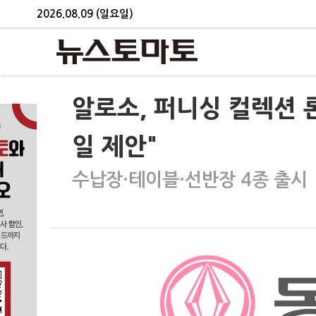
2026.08.09 (일요일)
알로소, 퍼니싱 컬렉션 
일 제안"
수납장·테이블·선반장 4종 출시