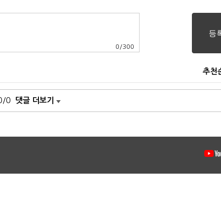
0
/
300
추천
0/0
댓글 더보기