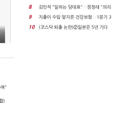
노동자는 강행군…'야...
8
김민석 "일하는 당대표"…정청래 "의리
가 제일 중요"...
9
지출이 수입 앞지른 건강보험…1분기 3
조8989억 적자...
10
(코스닥 퇴출 논란)②일본은 5년 기다
으
려주는데 우리는 ...
여"
합)