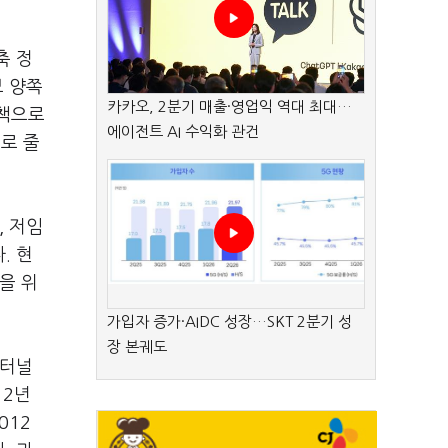
축 정
보 양쪽
카카오, 2분기 매출·영업익 역대 최대…
정책으로
에이전트 AI 수익화 관건
로 줄
, 저임
. 현
을 위
가입자 증가·AIDC 성장…SKT 2분기 성
장 본궤도
 터널
12년
012