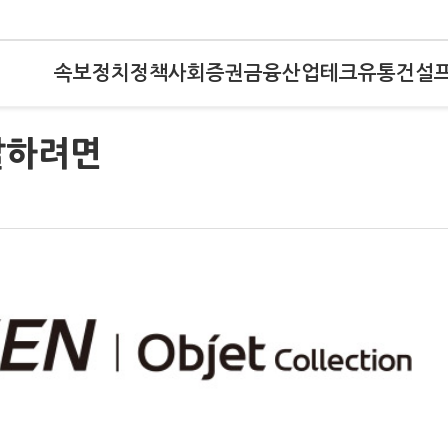
속보
정치
정책
사회
증권
금융
산업
테크
유통
건설
 말하려면