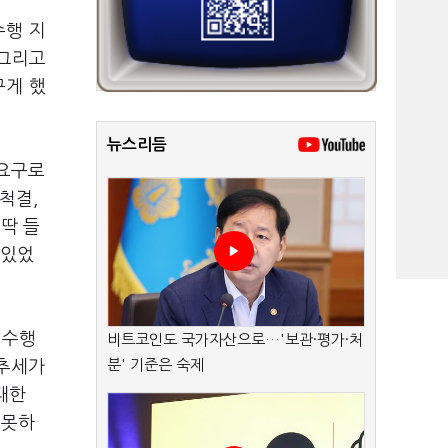
수행 지
 그리고
꾸게 했
뉴스리듬
 요구로
척결,
딱 들
 있었
정수행
비트코인도 국가자산으로…'보관·평가·처
분' 기준은 숙제
 추세가
대한
 못하