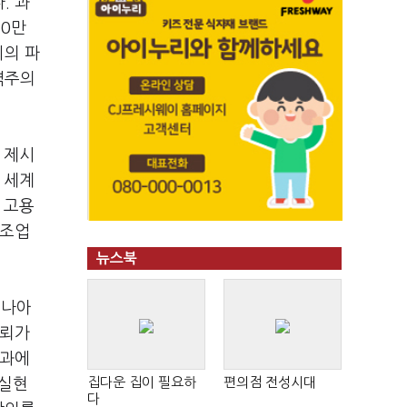
. 과
10만
회의 파
역주의
 제시
 세계
 고용
제조업
뉴스북
 나아
신뢰가
성과에
집다운 집이 필요하
편의점 전성시대
 실현
다