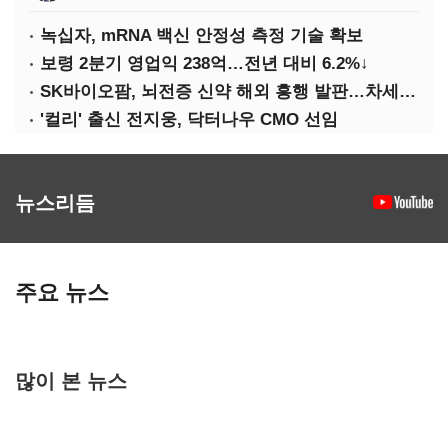
녹십자, mRNA 백신 안정성 측정 기술 확보
보령 2분기 영업익 238억…전년 대비 6.2%↓
SK바이오팜, 뇌전증 신약 해외 흥행 발판…차세대 신약 개발 속도
'컬리' 출신 전지웅, 닥터나우 CMO 선임
뉴스리듬
주요 뉴스
많이 본 뉴스