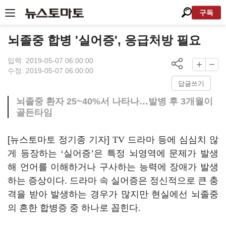
구독
뇌졸중 합병 '실어증', 응급처방 필요
입력: 2019-05-07 06:00:00
수정: 2019-05-07 06:00:00
답글쓰기
뇌졸중 환자 25~40%서 나타나…발병 후 3개월이
골든타임
[뉴스토마토 정기종 기자]
TV
드라마 등에 심심치 않
게 등장하는
‘
실어증
’
은 특정 뇌영역에 문제가 발생
해 언어를 이해하거나 구사하는 능력에 장애가 발생
하는 증상이다
.
드라마 속 실어증은 정신적으로 큰 충
격을 받아 발생하는 경우가 많지만 현실에선 뇌졸중
의 흔한 합병증 중 하나로 꼽힌다
.