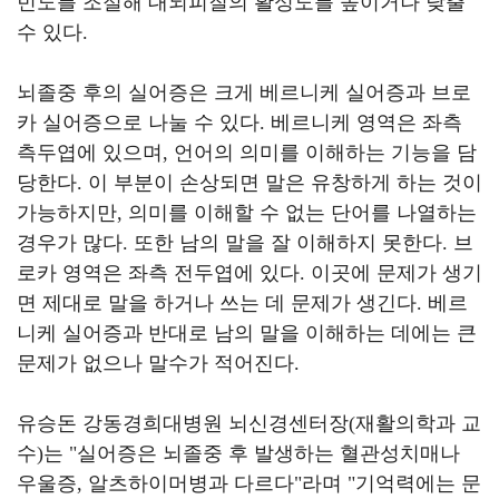
빈도를 조절해 대뇌피질의 활성도를 높이거나 낮출
수 있다
.
뇌졸중 후의 실어증은 크게 베르니케 실어증과 브로
카 실어증으로 나눌 수 있다
.
베르니케 영역은 좌측
측두엽에 있으며
,
언어의 의미를 이해하는 기능을 담
당한다
.
이 부분이 손상되면 말은 유창하게 하는 것이
가능하지만
,
의미를 이해할 수 없는 단어를 나열하는
경우가 많다
.
또한 남의 말을 잘 이해하지 못한다
.
브
로카 영역은 좌측 전두엽에 있다
.
이곳에 문제가 생기
면 제대로 말을 하거나 쓰는 데 문제가 생긴다
.
베르
니케 실어증과 반대로 남의 말을 이해하는 데에는 큰
문제가 없으나 말수가 적어진다
.
유승돈 강동경희대병원 뇌신경센터장
(
재활의학과 교
수
)
는
"
실어증은 뇌졸중 후 발생하는 혈관성치매나
우울증
,
알츠하이머병과 다르다
"
라며
"
기억력에는 문