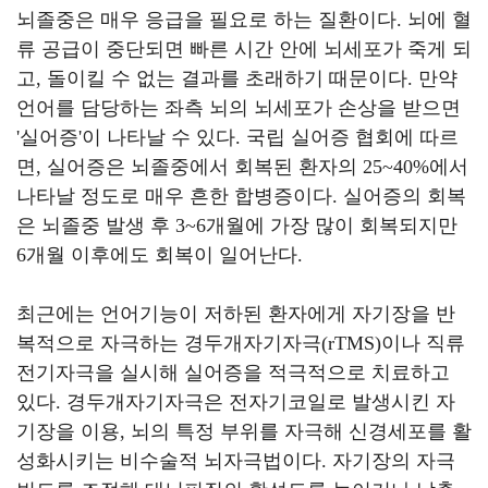
뇌졸중은 매우 응급을 필요로 하는 질환이다
.
뇌에 혈
류 공급이 중단되면 빠른 시간 안에 뇌세포가 죽게 되
고
,
돌이킬 수 없는 결과를 초래하기 때문이다
.
만약
언어를 담당하는 좌측 뇌의 뇌세포가 손상을 받으면
'
실어증
'
이 나타날 수 있다
.
국립 실어증 협회에 따르
면
,
실어증은 뇌졸중에서 회복된 환자의
25~40%
에서
나타날 정도로 매우 흔한 합병증이다
.
실어증의 회복
은 뇌졸중 발생 후
3~6
개월에 가장 많이 회복되지만
6
개월 이후에도 회복이 일어난다
.
최근에는 언어기능이 저하된 환자에게 자기장을 반
복적으로 자극하는 경두개자기자극
(rTMS)
이나 직류
전기자극을 실시해 실어증을 적극적으로 치료하고
있다
.
경두개자기자극은 전자기코일로 발생시킨 자
기장을 이용
,
뇌의 특정 부위를 자극해 신경세포를 활
성화시키는 비수술적 뇌자극법이다
.
자기장의 자극