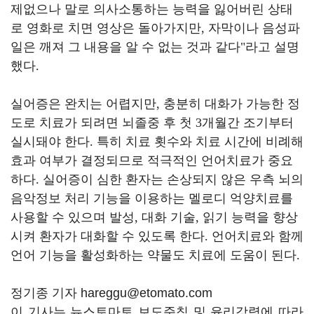
제없으나 말로 의사소통하는 능력을 잃어버린 상태
로 영화로 치면 영상은 돌아가지만
,
자막이나 음성파
일은 깨져 그 내용을 알 수 없는 것과 같다
"
라고 설명
했다
.
실어증은 완치는 어렵지만
,
충분히 대화가 가능한 정
도로 치료가 되려면 뇌졸중 후 첫
3
개월간 조기부터
실시돼야 한다
.
특히 치료 횟수와 치료 시간에 비례해
효과 여부가 결정되므로 적극적인 언어치료가 중요
하다
.
실어증이 심한 환자는 손상되지 않은 우측 뇌의
음악정보 처리 기능을 이용하는 멜로디 억양치료를
사용할 수 있으며 발성
,
대화 기술
,
읽기 능력을 향상
시켜 환자가 대화할 수 있도록 한다
.
언어치료와 함께
언어 기능을 활성화하는 약물도 치료에 도움이 된다
.
정기종 기자 hareggu@etomato.com
이 기사는 뉴스토마토 보도준칙 및 윤리강령에 따라