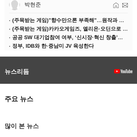
박현준
(주목받는 게임)"향수만으론 부족해"…원작과 차별화 성공한 '리니지M'
(주목받는 게임)카카오게임즈, 엘리온·오딘으로 MMORPG 투트랙 공세
공공 SW 대기업참여 여부, ‘신시장·혁신 창출’도 평가한다
정부, IDB와 한·중남미 JV 육성한다
뉴스리듬
주요 뉴스
많이 본 뉴스