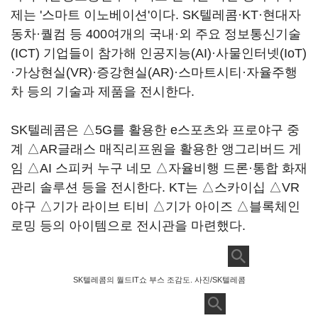
제는 '스마트 이노베이션'이다. SK텔레콤·KT·현대자
동차·퀄컴 등 400여개의 국내·외 주요 정보통신기술
(ICT) 기업들이 참가해 인공지능(AI)·사물인터넷(IoT)
·가상현실(VR)·증강현실(AR)·스마트시티·자율주행
차 등의 기술과 제품을 전시한다.
SK텔레콤은 △5G를 활용한 e스포츠와 프로야구 중
계 △AR글래스 매직리프원을 활용한 앵그리버드 게
임 △AI 스피커 누구 네모 △자율비행 드론·통합 화재
관리 솔루션 등을 전시한다. KT는 △스카이십 △VR
야구 △기가 라이브 티비 △기가 아이즈 △블록체인
로밍 등의 아이템으로 전시관을 마련했다.
SK텔레콤의 월드IT쇼 부스 조감도. 사진/SK텔레콤