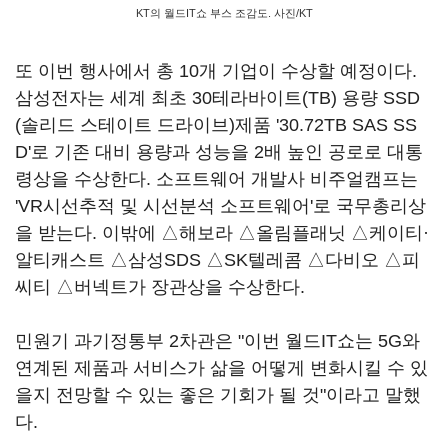
KT의 월드IT쇼 부스 조감도. 사진/KT
또 이번 행사에서 총 10개 기업이 수상할 예정이다.
삼성전자는 세계 최초 30테라바이트(TB) 용량 SSD
(솔리드 스테이트 드라이브)제품 '30.72TB SAS SS
D'로 기존 대비 용량과 성능을 2배 높인 공로로 대통
령상을 수상한다. 소프트웨어 개발사 비주얼캠프는
'VR시선추적 및 시선분석 소프트웨어'로 국무총리상
을 받는다. 이밖에 △해보라 △올림플래닛 △케이티·
알티캐스트 △삼성SDS △SK텔레콤 △다비오 △피
씨티 △버넥트가 장관상을 수상한다.
민원기 과기정통부 2차관은 "이번 월드IT쇼는 5G와
연계된 제품과 서비스가 삶을 어떻게 변화시킬 수 있
을지 전망할 수 있는 좋은 기회가 될 것"이라고 말했
다.