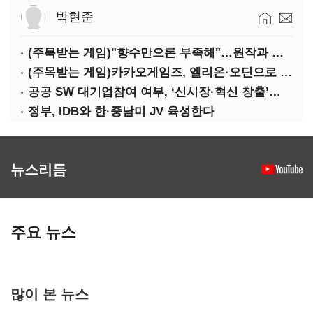
박현준
(주목받는 게임)"향수만으론 부족해"…원작과 차별화 성공한 '리니지M'
(주목받는 게임)카카오게임즈, 엘리온·오딘으로 MMORPG 투트랙 공세
공공 SW 대기업참여 여부, ‘신시장·혁신 창출’도 평가한다
정부, IDB와 한·중남미 JV 육성한다
뉴스리듬
주요 뉴스
많이 본 뉴스