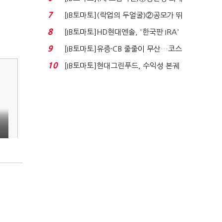
80% 개선…현실...
7
[IB토마토](락업의 두얼굴)②공모가 뛰
자 첫날 매도…FI ...
8
[IB토마토]HD현대엔솔, '한국판 IRA'
수혜 부상…세액공...
9
[IB토마토]유증·CB 줄줄이 무산…코스
닥 벌점 급증에 ...
10
[IB토마토]현대그린푸드, 수익성 본궤
도…실적 개선에 ...