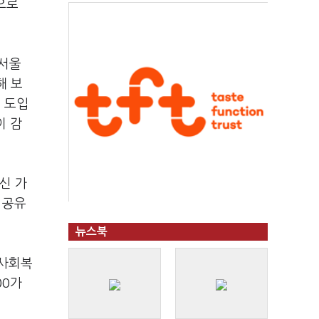
으로
트서울
해 보
로 도입
이 감
신 가
 공유
뉴스북
 사회복
00가