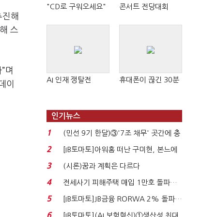
"CD로 구워오세요"
콘서트 전당대회
추진해
해 스
다”며
AI 인재 쟁탈전
휴대폰이 끊긴 30분
빅데이
인기뉴스
1
(민선 9기 한달)③'7조 채무' 곳간에 충
격…추미애, 20년...
2
[IB토마토]아워홈 떠난 구미현, 본느에
340억 베팅…가...
3
(시론)꿈과 계획은 다르다
4
전세사기 피해주택 매입 1만호 돌파…
누적 피해자 4만2...
5
[IB토마토]JB금융 RORWA 2% 돌파…
실적 견인은 은행 ...
6
[IB토마토](AI 보험혁신)①생산성 최대