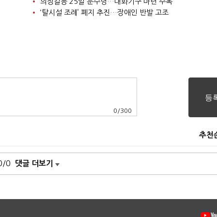
의정갈등 25일 분수령…대화기구 마련 주목
‘탈시설 조례’ 폐지 추진…장애인 반발 고조
0
/
300
추천
0/0
댓글 더보기