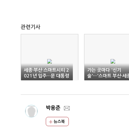
관련기사
세종·부산 스마트시티 2
가는 곳마다 '신기
021년 입주…문 대통령
술'…'스마트 부산·세
"새로운 문명도시 될
미래도시 선보인다
것"
박용준
뉴스북