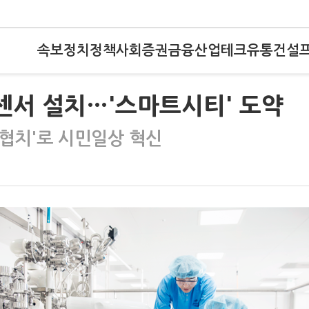
속보
정치
정책
사회
증권
금융
산업
테크
유통
건설
 센서 설치…'스마트시티' 도약
협치'로 시민일상 혁신