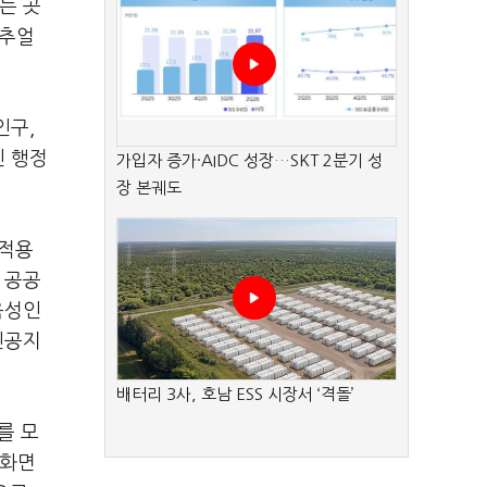
는 곳
버추얼
인구,
인 행정
가입자 증가·AIDC 성장…SKT 2분기 성
장 본궤도
 적용
 공공
음성인
인공지
배터리 3사, 호남 ESS 시장서 ‘격돌’
를 모
 화면