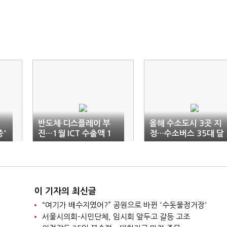
반도체·디스플레이 부
올해 수소도시 3곳 지
종'
진…1월 ICT 수출액 1
정…수소버스 35대 달
8% 감소
린다
이 기자의 최신글
“여기가 배수지였어?” 공원으로 바뀐 '수돗물정거장'
서울시의회-시민단체, 임시회 앞두고 갈등 고조