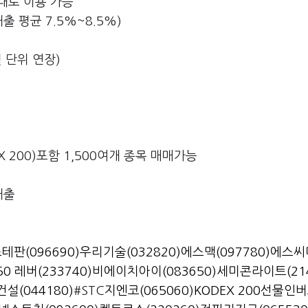
대로 이용 가능
출 평균 7.5%~8.5%)
월 단위 연장)
EX 200)포함 1,500여개 종목 매매가능
대출
테판(096690)
우리기술(032820)
에스맥(097780)
에스씨디
0 레버(233740)
비에이치아이(083650)
세미콘라이트(21
건설(044180)
#STC
지엔코(065060)
KODEX 200선물인버