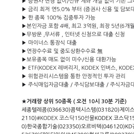
▶ 증권사 변경 없이/신규 계좌 개설 없이 기존 그
▶ 금리 최저 연5.0% 부터 (증권사 신용 및 담보대
▶ 한 종목 100% 집중투자 가능
▶본인자금 포함 4배, 최고 3억원, 최장 5년(6개
▶무방문 ,무서류 , 인터넷 신청으로 대출 신청
▶ 마이너스 통장식 대출
▶연장수수료 및 중도상환수수료 無
▶보유종목 매도 없이 미수/신용 대환가능
▶ ETF(KODEX 레버리지, KODEX 인버스, KOD
▶ 위험관리시스템을 통한 안정적인 투자 관리
▶ 주식매입자금대출 / 주식담보대출 / 주식자금
★거래량 상위 50종목 ( 오전 10시 30분 기준)
세종텔레콤(036630)
콤텍시스템(031820)
제이스
2110)
#KODEX 코스닥150선물
KODEX 코스닥15
0)
한국종합기술(023350)
오르비텍(046120)
KD