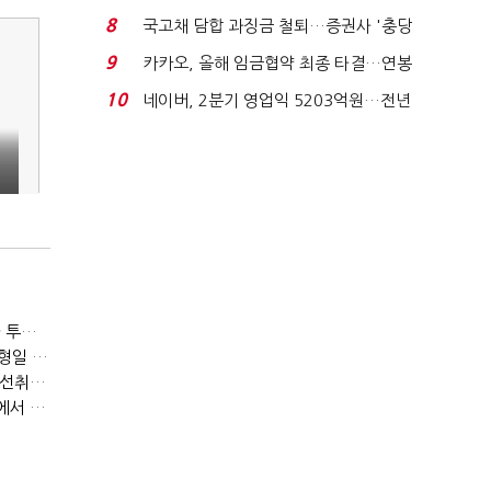
적극적 조사로 진...
8
국고채 담합 과징금 철퇴…증권사 '충당
금 폭탄' 우려...
9
카카오, 올해 임금협약 최종 타결…연봉
6.3% 인상·격려...
10
네이버, 2분기 영업익 5203억원…전년
비 0.2% 감소...
[이토마토] 패러다임 변화의 주도 종목 발굴, 여인수 전문가 투자클럽
[이토마토] 수급이 움직이는 자리에서 기회를 포착하다, 김형일 전문가 투자클럽
[이토마토] 김봉만 전문가 3월 정책 테마주 및 제약 바이오 선취매 전략 아카데미 3/5(목) 2부 진행
[이토마토] 상위 1%의 투자전략, 김근우 전문가 투자클럽에서 확인하세요