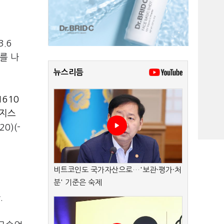
.6
를 나
뉴스리듬
610
지스
20)(-
비트코인도 국가자산으로…'보관·평가·처
분' 기준은 숙제
.