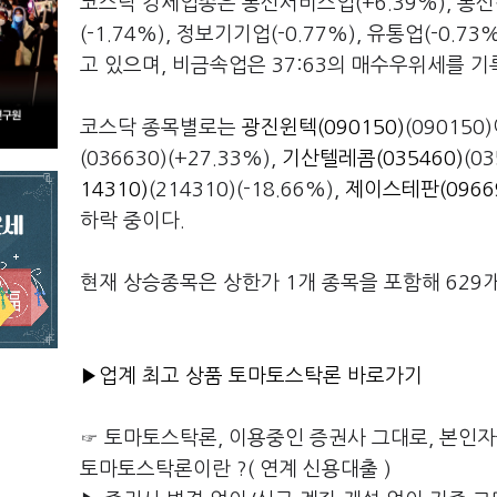
코스닥 강세업종은 통신서비스업(+6.39%), 통신
(-1.74%), 정보기기업(-0.77%), 유통업(-
고 있으며, 비금속업은 37:63의 매수우위세를 기
코스닥 종목별로는
광진윈텍(090150)
(090150
(036630)(+27.33%),
기산텔레콤(035460)
(0
14310)
(214310)(-18.66%),
제이스테판(0966
하락 중이다.
현재 상승종목은 상한가 1개 종목을 포함해 629개
▶업계 최고 상품 토마토스탁론 바로가기
☞ 토마토스탁론, 이용중인 증권사 그대로, 본인
토마토스탁론이란 ?( 연계 신용대출 )