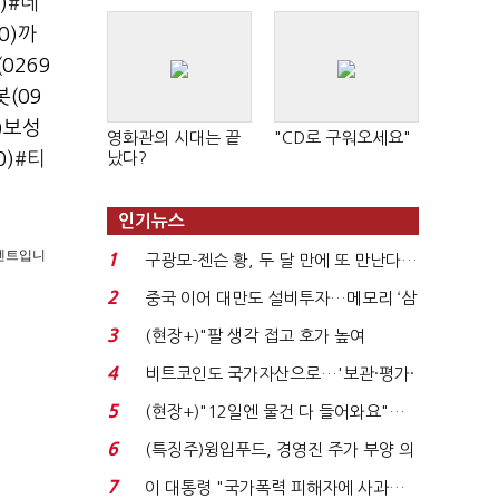
)
#네
0)
까
0269
(09
)
보성
영화관의 시대는 끝
"CD로 구워오세요"
났다?
0)
#티
인기뉴스
 콘텐트입니
1
구광모-젠슨 황, 두 달 만에 또 만난다…
로봇·AI 등 논...
2
중국 이어 대만도 설비투자…메모리 ‘삼
국전쟁’
3
(현장+)"팔 생각 접고 호가 높여
요"…'덜 똘똘한 한 채' 20...
4
비트코인도 국가자산으로…'보관·평가·
처분' 기준은 ...
5
(현장+)"12일엔 물건 다 들어와요"…
빈 매대 채우며 문 연 ...
6
(특징주)윙입푸드, 경영진 주가 부양 의
지에 상한가...
7
이 대통령 "국가폭력 피해자에 사과…