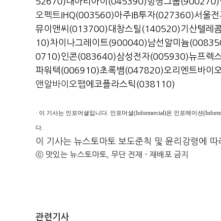
52670)
대아티아이(045390)
헝셩그룹(900270)
오펙트
IHQ(003560)
아주IB투자(027360)
서울전자
뮤이앤씨(013700)
대창스틸(140520)
기산텔레콤(
10)
차이나그레이트(900040)
남선알미늄(00835
0710)
인콘(083640)
삼성전자(005930)
뉴프렉스(
파워텍(006910)
초록뱀(047820)
오리엔트바이오(
앤알바이오팹
에코플라스틱(038110)
· 이 기사는 인포머셜입니다. 인포머셜(Informercial)은 인포메이션(Inf
다.
이 기사는 뉴스토마토 보도준칙 및 윤리강령에 따
ⓒ 맛있는 뉴스토마토, 무단 전재 - 재배포 금지
관련기사