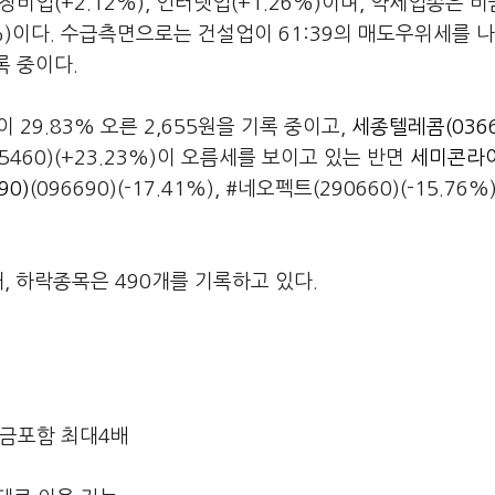
장비업(+2.12%), 인터넷업(+1.26%)이며, 약세업종은 
0.73%)이다. 수급측면으로는 건설업이 61:39의 매도우위세를 
록 중이다.
)이 29.83% 오른 2,655원을 기록 중이고,
세종텔레콤(0366
35460)(+23.23%)이 오름세를 보이고 있는 반면
세미콘라이
90)
(096690)(-17.41%), #네오펙트(290660)(-15.76%
, 하락종목은 490개를 기록하고 있다.
자금포함 최대4배