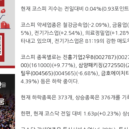
현재 코스피 지수는 전일대비 0.04%(0.93포인트)
코스피 약세업종은 철강금속업(-2.09%), 금융업(-
5%), 전기가스업(+2.54%), 의료정밀업(+1.
타내고 있으며, 전기가스업은 81:19의 강한 매도
코스피 종목별로는
진흥기업2우B(002787)
(00
00)
(161000)(+9.77%),
삼양패키징(272550)
틸우(004565)
(004565)(-6.68%),
금호에이치티(
4.39%) 등은 하락 중이다.
현재 하락종목은 373개, 상승종목은 376개를 기
한편, 현재 코스닥 전일 대비 1.63p(+0.23%) 상