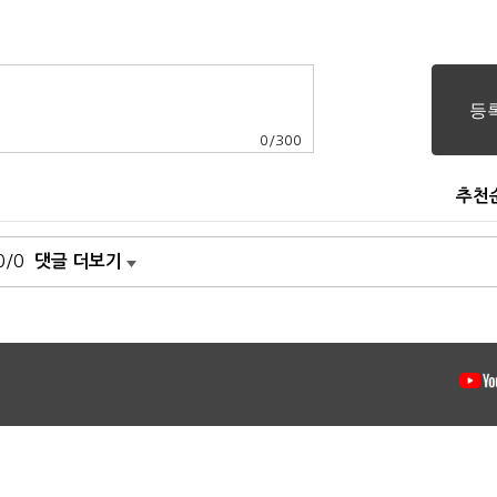
0
/
300
추천
0/0
댓글 더보기