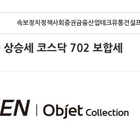
속보
정치
정책
사회
증권
금융
산업
테크
유통
건설
0 상승세 코스닥 702 보합세