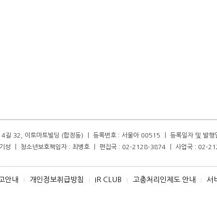
길 32, 이토마토빌딩 (합정동) ㅣ 등록번호 : 서울아 00515 ㅣ 등록일자 및 발행일자 :
성 ㅣ 청소년보호책임자 : 최병호 ㅣ 편집국 : 02-2128-3874 ㅣ 사업국 : 02-21
고안내
개인정보취급방침
IR CLUB
고충처리인제도 안내
서
I
I
I
I