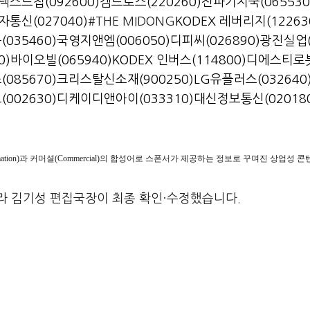
넥스트칩(092600)
켐트로스(220260)
전파기지국(065530
통신(027040)
#THE MIDONG
KODEX 레버리지(12263
035460)
국영지앤엠(006050)
디피씨(026890)
광진실업(
0)
바이오빌(065940)
KODEX 인버스(114800)
디에스티로봇
085670)
크리스탈신소재(900250)
LG유플러스(032640
002630)
디케이디앤아이(033310)
대신정보통신(02018
ormation)과 커머셜(Commercial)의 합성어로 스폰서가 제공하는 정보로 꾸며진 상업성
라 김기성 편집국장이 최종 확인·수정했습니다.