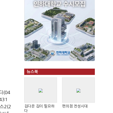
뉴스북
(04
431
집다운 집이 필요하
편의점 전성시대
스2(2
다