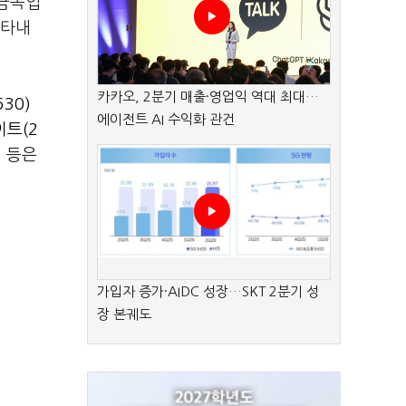
비금속업
나타내
카카오, 2분기 매출·영업익 역대 최대…
30)
에이전트 AI 수익화 관건
트(2
) 등은
가입자 증가·AIDC 성장…SKT 2분기 성
장 본궤도