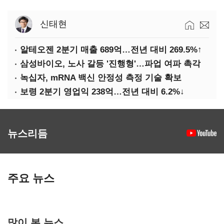
신태현
알테오젠 2분기 매출 689억…전년 대비 269.5%↑
삼성바이오, 노사 갈등 '진행형'…파업 여파 촉각
녹십자, mRNA 백신 안정성 측정 기술 확보
보령 2분기 영업익 238억…전년 대비 6.2%↓
뉴스리듬
주요 뉴스
많이 본 뉴스