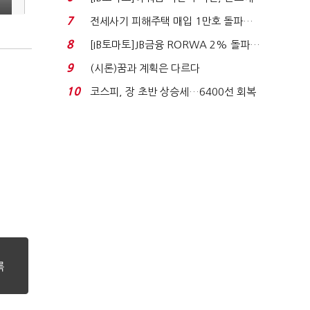
340억 베팅…가...
하
7
전세사기 피해주택 매입 1만호 돌파…
누적 피해자 4만2...
8
[IB토마토]JB금융 RORWA 2% 돌파…
실적 견인은 은행 ...
9
(시론)꿈과 계획은 다르다
10
코스피, 장 초반 상승세…6400선 회복
시도