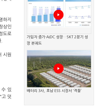
유명하지
시장상인
 정도로
가입자 증가·AIDC 성장…SKT 2분기 성
.
장 본궤도
터 시원
 수 있
배터리 3사, 호남 ESS 시장서 ‘격돌’
"고 덧