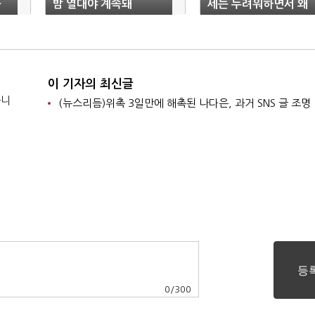
구
밤 열대야 계속돼
세는 두려워하면서 왜
조루증 누진은 두려워
지 않는가!
이 기자의 최신글
습니
(뉴스리듬)위촉 3일만에 해촉된 나다은, 과거 SNS 글 조명
0
/
300