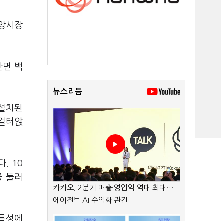
중앙시장
반면 백
뉴스리듬
 설치된
 걸터앉
. 10
을 둘러
카카오, 2분기 매출·영업익 역대 최대…
에이전트 AI 수익화 관건
 특성에