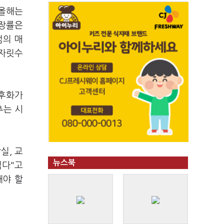
 올해는
신장률은
점의 매
 자릿수
노후화가
추는 시
실, 교
뉴스북
렵다"고
해야 할