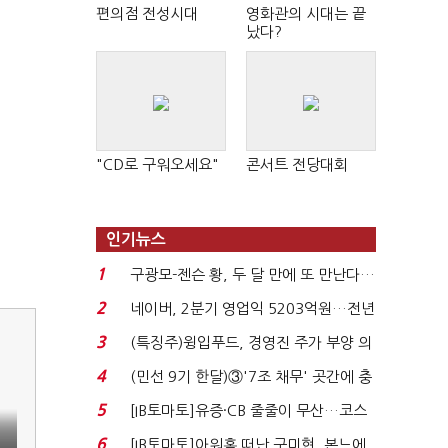
편의점 전성시대
영화관의 시대는 끝
났다?
"CD로 구워오세요"
콘서트 전당대회
인기뉴스
1
구광모-젠슨 황, 두 달 만에 또 만난다…
로봇·AI 등 논...
2
네이버, 2분기 영업익 5203억원…전년
비 0.2% 감소...
3
(특징주)윙입푸드, 경영진 주가 부양 의
지에 상한가...
4
(민선 9기 한달)③'7조 채무' 곳간에 충
격…추미애, 20년...
5
[IB토마토]유증·CB 줄줄이 무산…코스
닥 벌점 급증에 ...
6
[IB토마토]아워홈 떠난 구미현, 본느에