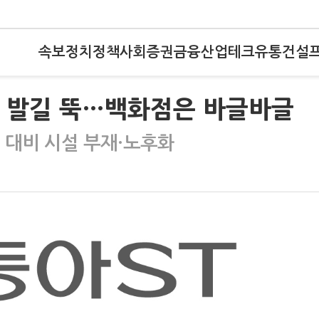
속보
정치
정책
사회
증권
금융
산업
테크
유통
건설
장 발길 뚝…백화점은 바글바글
 대비 시설 부재·노후화