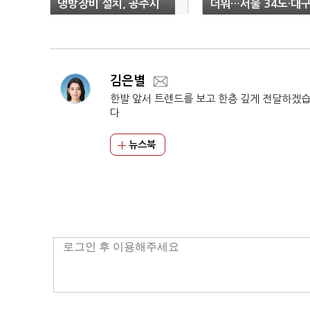
냉방장비 설치, 공주시
더워…서울 34도·대
'꼴찌'
38도
김은별
한발 앞서 트렌드를 보고 한층 깊게 전달하겠
다
뉴스북