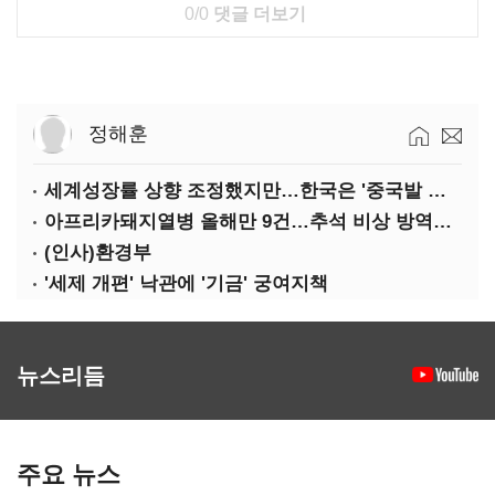
0/0
댓글 더보기
정해훈
세계성장률 상향 조정했지만…한국은 '중국발 살얼음판'
아프리카돼지열병 올해만 9건…추석 비상 방역에 '총력'
(인사)환경부
'세제 개편' 낙관에 '기금' 궁여지책
뉴스리듬
주요 뉴스