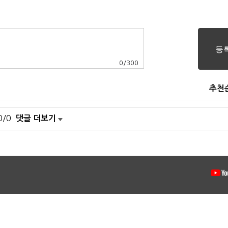
0
/
300
추천
0/0
댓글 더보기