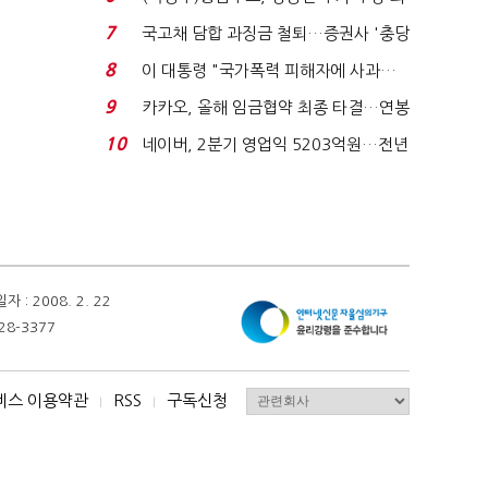
지에 상한가...
7
국고채 담합 과징금 철퇴…증권사 '충당
금 폭탄' 우려...
8
이 대통령 "국가폭력 피해자에 사과…
적극적 조사로 진...
9
카카오, 올해 임금협약 최종 타결…연봉
6.3% 인상·격려...
10
네이버, 2분기 영업익 5203억원…전년
비 0.2% 감소...
 2008. 2. 22
28-3377
비스 이용약관
RSS
구독신청
I
I