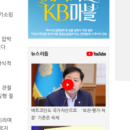
 기소된
 압박
다.
뉴스리듬
상식적
을 관철
실행 절
비트코인도 국가자산으로…'보관·평가·처
분' 기준은 숙제
이라며
따르지