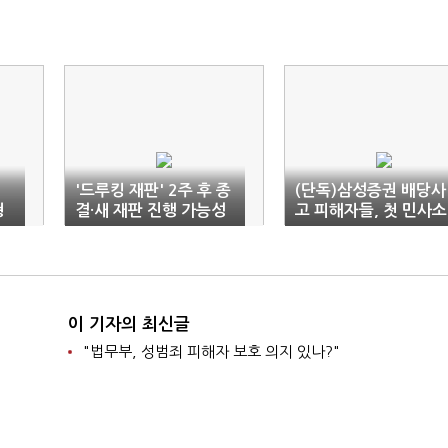
'드루킹 재판' 2주 후 종
(단독)삼성증권 배당사
형
결·새 재판 진행 가능성
고 피해자들, 첫 민사소
대
커
송 제기
이 기자의 최신글
"법무부, 성범죄 피해자 보호 의지 있나?"