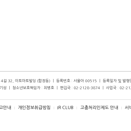
길 32, 이토마토빌딩 (합정동) ㅣ 등록번호 : 서울아 00515 ㅣ 등록일자 및 발행일자 :
성 ㅣ 청소년보호책임자 : 최병호 ㅣ 편집국 : 02-2128-3874 ㅣ 사업국 : 02-21
고안내
개인정보취급방침
IR CLUB
고충처리인제도 안내
서
I
I
I
I