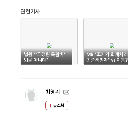
관련기사
법원 "'국정원 특활비'
MB "조카가 회계처리
뇌물 아니다"
최종책임자" vs 이동
"칭찬 받고 싶어 청와
가 보고했다"
최영지
뉴스북