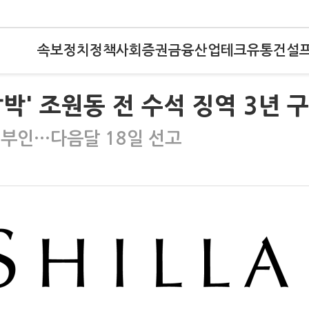
속보
정치
정책
사회
증권
금융
산업
테크
유통
건설
압박' 조원동 전 수석 징역 3년 
부인···다음달 18일 선고