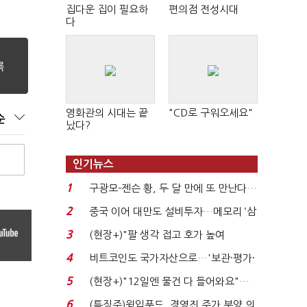
집다운 집이 필요하
편의점 전성시대
다
영화관의 시대는 끝
"CD로 구워오세요"
순
났다?
인기뉴스
1
구광모-젠슨 황, 두 달 만에 또 만난다…
로봇·AI 등 논...
2
중국 이어 대만도 설비투자…메모리 ‘삼
국전쟁’
3
(현장+)"팔 생각 접고 호가 높여
요"…'덜 똘똘한 한 채' 20...
4
비트코인도 국가자산으로…'보관·평가·
처분' 기준은 ...
5
(현장+)"12일엔 물건 다 들어와요"…
빈 매대 채우며 문 연 ...
6
(특징주)윙입푸드, 경영진 주가 부양 의