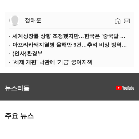
정해훈
세계성장률 상향 조정했지만…한국은 '중국발 살얼음판'
아프리카돼지열병 올해만 9건…추석 비상 방역에 '총력'
(인사)환경부
'세제 개편' 낙관에 '기금' 궁여지책
뉴스리듬
주요 뉴스