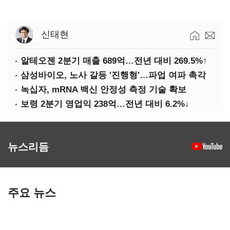
신태현
알테오젠 2분기 매출 689억…전년 대비 269.5%↑
삼성바이오, 노사 갈등 '진행형'…파업 여파 촉각
녹십자, mRNA 백신 안정성 측정 기술 확보
보령 2분기 영업익 238억…전년 대비 6.2%↓
뉴스리듬
주요 뉴스