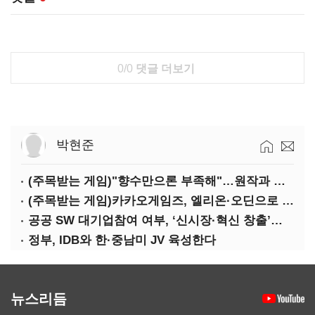
0/0
댓글 더보기
박현준
(주목받는 게임)"향수만으론 부족해"…원작과 차별화 성공한 '리니지M'
(주목받는 게임)카카오게임즈, 엘리온·오딘으로 MMORPG 투트랙 공세
공공 SW 대기업참여 여부, ‘신시장·혁신 창출’도 평가한다
정부, IDB와 한·중남미 JV 육성한다
뉴스리듬