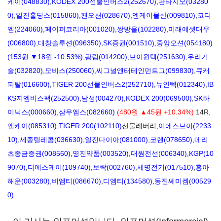
케이(048830)
,
KODEX 200선물인버스2(252670)
,
판타지오(03280
0)
,
일진홀딩스(015860)
,
팬오션(028670)
,
엔케이물산(009810)
,
코디
엠(224060)
,
페이퍼코리아(001020)
,
쌍방울(102280)
,
미래에셋대우
(006800)
,
대창솔루션(096350)
,
SK증권(001510)
,
중앙오션(054180)
(153원 ▼18원 -10.53%)
,
광림(014200)
,
브이원텍(251630)
,
우리기
술(032820)
,
모비스(250060)
,
씨그널엔터테인먼트그(099830)
,
큐캐
피탈(016600)
,
TIGER 200선물인버스2(252710)
,
뉴인텍(012340)
,
IB
KS지엠비스팩(252500)
,
남성(004270)
,
KODEX 200(069500)
,
SK하
이닉스(000660)
,
삼우엠스(082660)
(480원 ▲45원 +10.34%)
14R,
엔케이(085310)
,
TIGER 200(102110)
선물레버리,
이에스브이(2233
10)
,
세종텔레콤(036630)
,
일진다이아(081000)
,
코렌(078650)
,
메리
츠종금증권(008560)
,
영진약품(003520)
,
대원전선(006340)
,
KGP(10
9070)
,
디에스케이(109740)
,
보락(002760)
,
세명전기(017510)
,
흥아
해운(003280)
,
비엠티(086670)
,
디엠티(134580)
,
동진쎄미켐(00529
0)