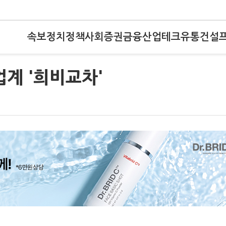
속보
정치
정책
사회
증권
금융
산업
테크
유통
건설
업계 '희비교차'