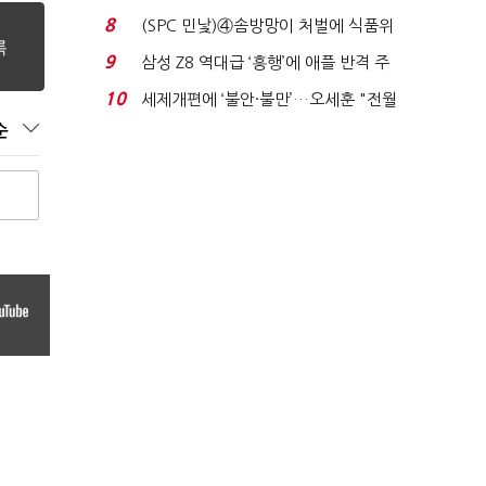
청래 '초접전'...
8
(SPC 민낯)④솜방망이 처벌에 식품위
생법 위반 반복...
9
삼성 Z8 역대급 ‘흥행’에 애플 반격 주
목…9월 ‘폴...
10
세제개편에 ‘불안·불만’…오세훈 "전월
세 구하기 더 ...
순