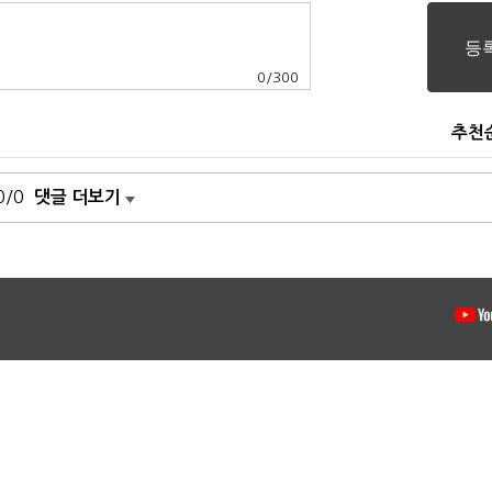
0
/
300
추천
0/0
댓글 더보기