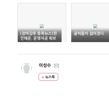
(장마감후 종목뉴스)한
골퍼들이 젊어졌다
진해운, 운영자금 확보
위해 340억 규모 지분
매각
이성수
뉴스북