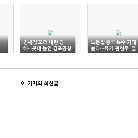
면세점 꼬리 내린 김
노동절 중국 특수 기대
해…콧대 높인 김포공항
높다…유커 관련주 '들
썩'
이 기자의 최신글