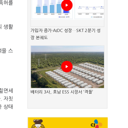
가특허를
의 생활
가입자 증가·AIDC 성장…SKT 2분기 성
장 본궤도
책을 스
커힐면세
배터리 3사, 호남 ESS 시장서 ‘격돌’
. 자칫
한 상태