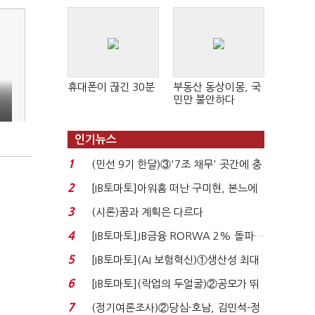
휴대폰이 끊긴 30분
부동산 동상이몽, 국
민만 불안하다
인기뉴스
1
(민선 9기 한달)③'7조 채무' 곳간에 충
격…추미애, 20년...
2
[IB토마토]아워홈 떠난 구미현, 본느에
340억 베팅…가...
3
(시론)꿈과 계획은 다르다
4
[IB토마토]JB금융 RORWA 2% 돌파…
실적 견인은 은행 ...
5
[IB토마토](AI 보험혁신)①생산성 최대
80% 개선…현실...
6
[IB토마토](락업의 두얼굴)②공모가 뛰
자 첫날 매도…FI ...
7
(정기여론조사)②당심·호남, 김민석-정