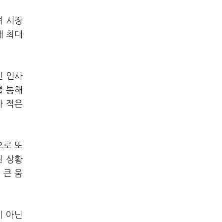
며 시장
내 최대
신 인사
를 통해
가 적은
으로 또
된 상황
 큰 움
이 아닌