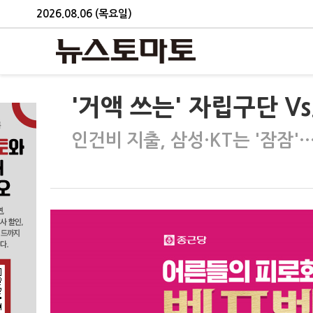
2026.08.06 (목요일)
'거액 쓰는' 자립구단 Vs
인건비 지출, 삼성·KT는 '잠잠'