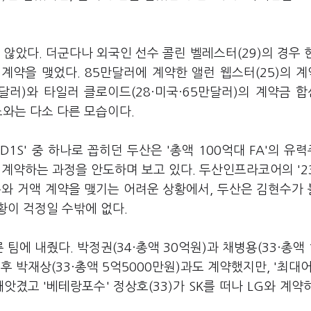
않았다. 더군다나 외국인 선수 콜린 벨레스터(29)의 경우 
 계약을 맺었다. 85만달러에 계약한 앨런 웹스터(25)의 
달러)와 타일러 클로이드(28·미국·65만달러)의 계약금 
조와는 다소 다른 모습이다.
1S' 중 하나로 꼽히던 두산은 '총액 100억대 FA'의 유
계약하는 과정을 안도하며 보고 있다. 두산인프라코어의 '2
수와 거액 계약을 맺기는 어려운 상황에서, 두산은 김현수가
황이 걱정일 수밖에 없다.
른 팀에 내줬다. 박정권(34·총액 30억원)과 채병용(33·총액 
후 박재상(33·총액 5억5000만원)과도 계약했지만, '최대어
 빼앗겼고 '베테랑포수' 정상호(33)가 SK를 떠나 LG와 계약