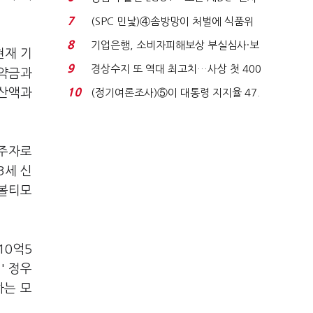
업 드라이브'...
7
(SPC 민낯)④솜방망이 처벌에 식품위
생법 위반 반복...
8
기업은행, 소비자피해보상 부실심사·보
현재 기
이스피싱 공시 ...
9
경상수지 또 역대 최고치…사상 첫 400
계약금과
억달러에 '3% 성...
합산액과
10
(정기여론조사)⑤이 대통령 지지율 47.
7%…일주일 만에 ...
력주자로
3세 신
 볼티모
10억5
' 정우
하는 모