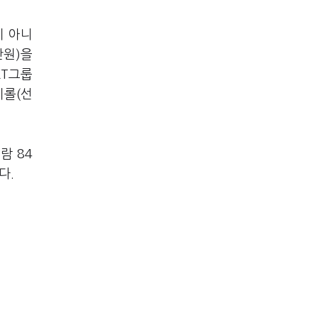
이 아니
만원)을
KT그룹
이롤(선
람 84
다.