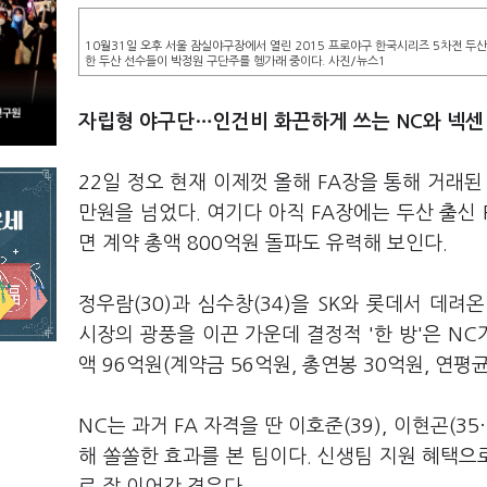
10월31일 오후 서울 잠실야구장에서 열린 2015 프로야구 한국시리즈 5차전 두
한 두산 선수들이 박정원 구단주를 헹가래 중이다. 사진/뉴스1
자립형 야구단…
인건비 화끈하게 쓰는 NC와 넥센
22일 정오 현재 이제껏 올해 FA장을 통해 거래된
만원을 넘었다. 여기다 아직 FA장에는 두산 출신 F
면 계약 총액 800억원 돌파도 유력해 보인다.
정우람(30)과 심수창(34)을 SK와 롯데서 데려
시장의 광풍을 이끈 가운데 결정적 '한 방'은 NC가
액 96억원(계약금 56억원, 총연봉 30억원, 연평
NC는 과거 FA 자격을 딴 이호준(39), 이현곤(35
해 쏠쏠한 효과를 본 팀이다. 신생팀 지원 혜택으