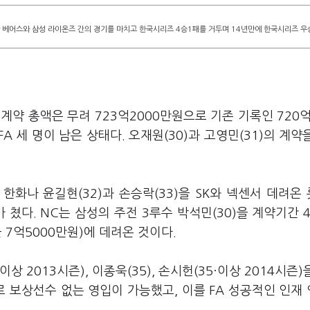
산 베어스와 삼성 라이온즈 간의 경기를 마치고 한국시리즈 4승1패를 거두며 14년만에 한국시리즈 우
 계약 총액은 무려 723억2000만원으로 기존 기록인 720억
A 세 명이 남은 상태다. 오재원(30)과 고영민(31)의 계약
온 한화나 윤길현(32)과 손승락(33)을 SK와 넥센서 데려온
 쳤다. NC는 삼성의 주전 3루수 박석민(30)을 계약기간 4
균 7억5000만원)에 데려온 것이다.
·이상 2013시즌), 이종욱(35), 손시헌(35·이상 2014시즌)
로 보상선수 없는 영입이 가능했고, 이를 FA 성공적인 인재