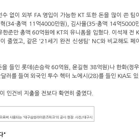
선수 없이 외부 FA 영입이 가능한 KT 또한 돈을 많이 쓴 팀
혁(34·총액 11억4000만원), 김사율(35·총액 14억5000
유한준만 총액 60억원에 KT의 유니폼을 입혔다. 이석채 전 
 줄었고, 같은 '21세기 완전 신생팀' NC와 비교해도 페
돈을 들인 롯데(손승락 60억원, 윤길현 38억원)나 한화(정우
만달러를 들여 외국인 투수 헥터 노에시(28)를 들인 KIA도 있
이 인건비 지출을 전보다 확연히 줄였다.
으로써 사용되는 '대구삼성라이온즈파크'의 공사 현장. 사진/대구시
다"