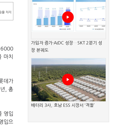
승을 차지
가입자 증가·AIDC 성장…SKT 2분기 성
6000
장 본궤도
을 마치
 롯데가
년, 총
배터리 3사, 호남 ESS 시장서 ‘격돌’
을 영입
 영입으