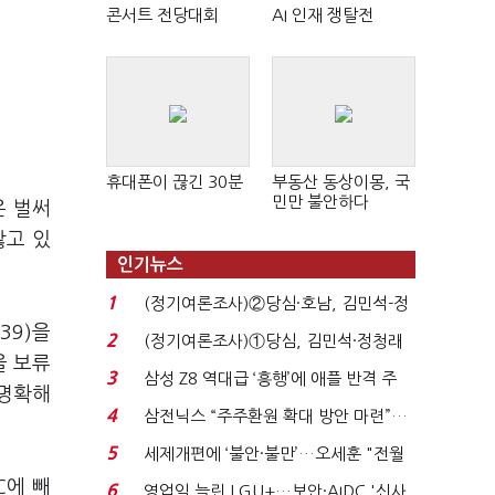
콘서트 전당대회
AI 인재 쟁탈전
휴대폰이 끊긴 30분
부동산 동상이몽, 국
민만 불안하다
은 벌써
않고 있
인기뉴스
1
(정기여론조사)②당심·호남, 김민석-정
39)을
청래 '초접전'...
2
(정기여론조사)①당심, 김민석·정청래
을 보류
'초접전'…대통령 ...
3
삼성 Z8 역대급 ‘흥행’에 애플 반격 주
 명확해
목…9월 ‘폴...
4
삼전닉스 “주주환원 확대 방안 마련”…
로이터에 성명...
5
세제개편에 ‘불안·불만’…오세훈 "전월
세 구하기 더 ...
C에 빼
6
영업익 늘린 LGU+…보안·AIDC '신사