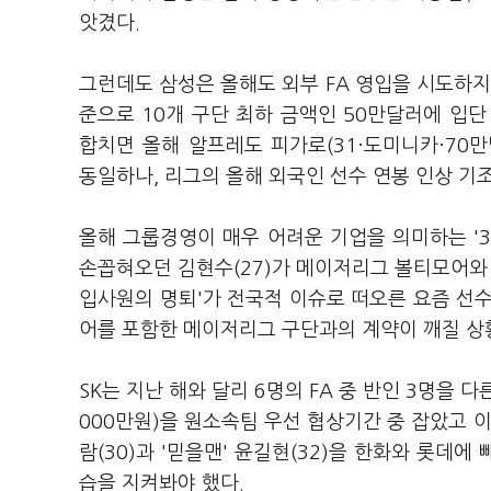
앗겼다.
그런데도 삼성은 올해도 외부 FA 영입을 시도하지 
준으로 10개 구단 최하 금액인 50만달러에 입단
합치면 올해 알프레도 피가로(31·도미니카·70만
동일하나, 리그의 올해 외국인 선수 연봉 인상 기
올해 그룹경영이 매우 어려운 기업을 의미하는 '3D
손꼽혀오던 김현수(27)가 메이저리그 볼티모어와 
입사원의 명퇴'가 전국적 이슈로 떠오른 요즘 선
어를 포함한 메이저리그 구단과의 계약이 깨질 상
SK는 지난 해와 달리 6명의 FA 중 반인 3명을 다
000만원)을 원소속팀 우선 협상기간 중 잡았고 이
람(30)과 '믿을맨' 윤길현(32)을 한화와 롯데에
습을 지켜봐야 했다.