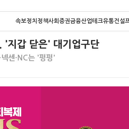
속보
정치
정책
사회
증권
금융
산업
테크
유통
건설
. '지갑 닫은' 대기업구단
…넥센·NC는 '펑펑'