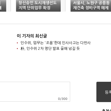
시
창신숭인 도시재생선도
서울시, 노원구 공릉동
재
지역 단위업무 확정
재건축 정비구역 해제
이 기자의 최신글
인수위, 업무는 '조용'한데 인사사고는 다반사
朴, 인수위 2차 명단 발표 올해 넘길 듯
0
/
300