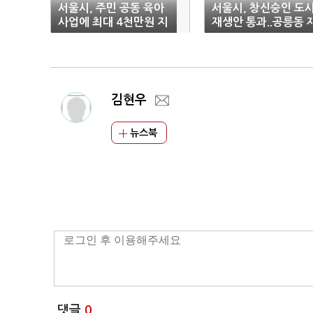
서울시, 주민 공동 육아
서울시, 창신숭인 도
사업에 최대 4천만원 지
재생안 통과..공릉동 
원
건축 구역 해제
김현우
뉴스북
댓글
0