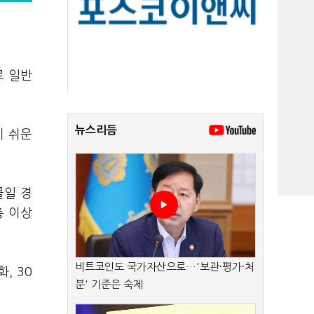
로 일반
뉴스리듬
기 쉬운
물일 경
층 이상
비트코인도 국가자산으로…'보관·평가·처
, 30
분' 기준은 숙제