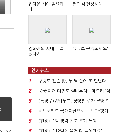
집다운 집이 필요하
편의점 전성시대
다
영화관의 시대는 끝
"CD로 구워오세요"
났다?
인기뉴스
1
구광모-젠슨 황, 두 달 만에 또 만난다…
로봇·AI 등 논...
2
중국 이어 대만도 설비투자…메모리 ‘삼
국전쟁’
3
(특징주)윙입푸드, 경영진 주가 부양 의
지에 상한가...
4
비트코인도 국가자산으로…'보관·평가·
처분' 기준은 ...
5
(현장+)"팔 생각 접고 호가 높여
요"…'덜 똘똘한 한 채' 20...
6
(현장+)"12일엔 물건 다 들어와요"…