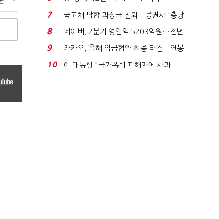
순
빈 매대 채우며 문 연 ...
7
국고채 담합 과징금 철퇴…증권사 '충당
금 폭탄' 우려...
8
네이버, 2분기 영업익 5203억원…전년
비 0.2% 감소...
9
카카오, 올해 임금협약 최종 타결…연봉
6.3% 인상·격려...
10
이 대통령 "국가폭력 피해자에 사과…
적극적 조사로 진...