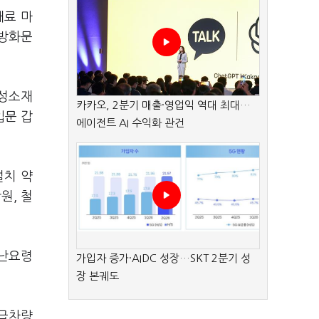
재료 마
 방화문
연성소재
카카오, 2분기 매출·영업익 역대 최대…
입문 갑
에이전트 AI 수익화 관건
설치 약
원, 철
피난요령
가입자 증가·AIDC 성장…SKT 2분기 성
장 본궤도
긴급차량