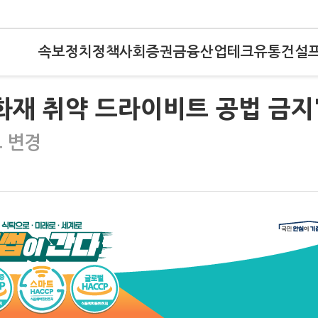
속보
정치
정책
사회
증권
금융
산업
테크
유통
건설
 화재 취약 드라이비트 공법 금지
 변경