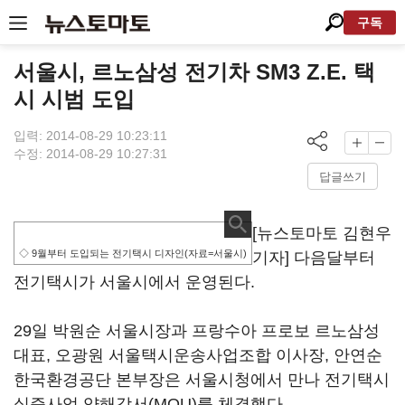
구독
서울시, 르노삼성 전기차 SM3 Z.E. 택
시 시범 도입
입력: 2014-08-29 10:23:11
수정: 2014-08-29 10:27:31
답글쓰기
[뉴스토마토 김현우
◇ 9월부터 도입되는 전기택시 디자인(자료=서울시)
기자] 다음달부터
전기택시가 서울시에서 운영된다.
29일 박원순 서울시장과 프랑수아 프로보 르노삼성
대표, 오광원 서울택시운송사업조합 이사장, 안연순
한국환경공단 본부장은 서울시청에서 만나 전기택시
실증사업 양해각서(MOU)를 체결했다.