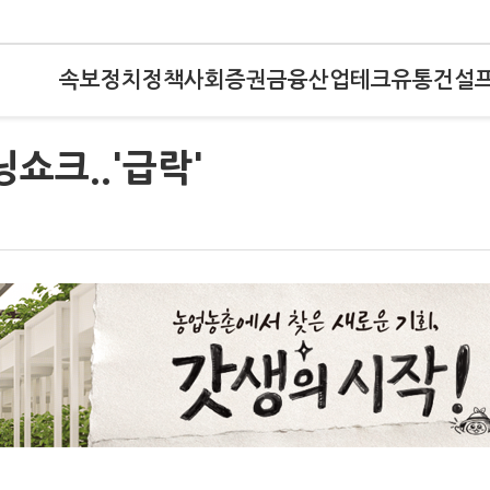
속보
정치
정책
사회
증권
금융
산업
테크
유통
건설
쇼크..'급락'