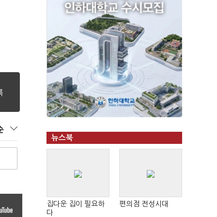
순
뉴스북
집다운 집이 필요하
편의점 전성시대
다