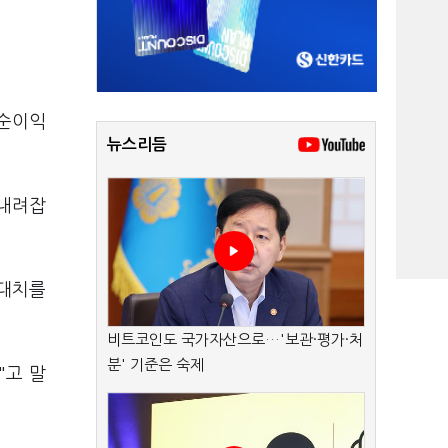
 순이익
뉴스리듬
 내려잡
기대치를
비트코인도 국가자산으로…'보관·평가·처
분' 기준은 숙제
"고 말