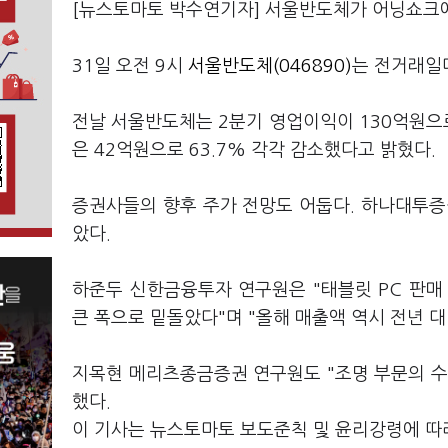
[뉴스토마토 박수연기자] 서울반도체가 어닝쇼크에
31일 오전 9시
서울반도체(046890)
는 전거래일대
전날 서울반도체는 2분기 영업이익이 130억원으로 
은 42억원으로 63.7% 각각 감소했다고 밝혔다.
증권사들의 향후 주가 전망도 어둡다. 하나대투증
았다.
하준두 신한금융투자 연구원은 "태블릿 PC 판매
큰 폭으로 밑돌았다"며 "올해 매출액 역시 전년 대
지목현 메리츠종금증권 연구원도 "조명 부문의 수
했다.
이 기사는 뉴스토마토 보도준칙 및 윤리강령에 따