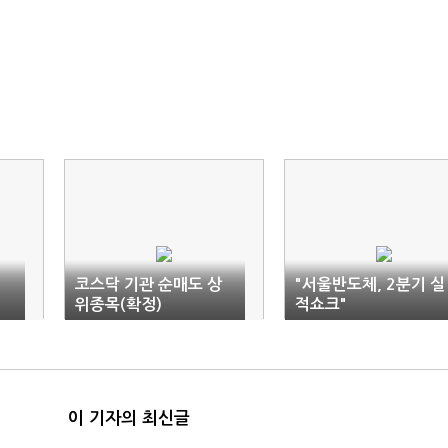
코스닥 기관 순매도 상
"서울반도체, 2분기 실
위종목(확정)
적쇼크"
이 기자의 최신글