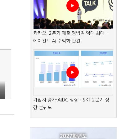
카카오, 2분기 매출·영업익 역대 최대…
에이전트 AI 수익화 관건
가입자 증가·AIDC 성장…SKT 2분기 성
장 본궤도