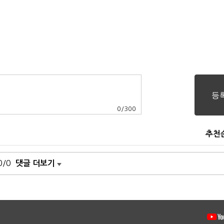
0
/
300
추천
0/0
댓글 더보기