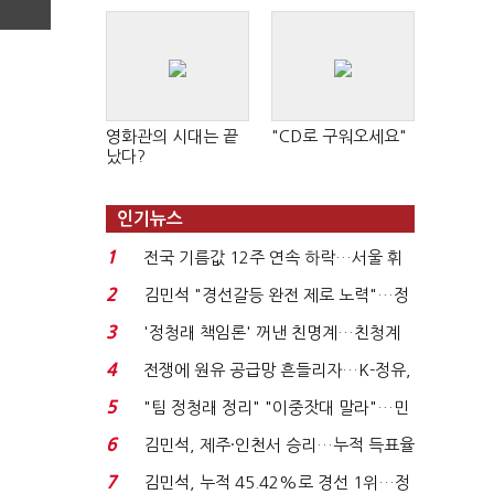
영화관의 시대는 끝
"CD로 구워오세요"
났다?
인기뉴스
1
전국 기름값 12주 연속 하락…서울 휘
발윳값 1909원...
2
김민석 "경선갈등 완전 제로 노력"…정
청래 "반명 공세 사...
3
'정청래 책임론' 꺼낸 친명계…친청계
는 추가투표 때리기...
4
전쟁에 원유 공급망 흔들리자…K-정유,
에너지안보 핵심...
5
"팀 정청래 정리" "이중잣대 말라"…민
주 최고위원 계파 다...
6
김민석, 제주·인천서 승리…누적 득표율
'1위 탈환'(종합)...
7
김민석, 누적 45.42%로 경선 1위…정