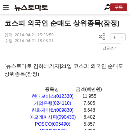
구독
코스피 외국인 순매도 상위종목(잠정)
입력: 2014-04-21 15:26:50
수정: 2014-04-21 18:08:21
답글쓰기
[뉴스토마토 김하늬기자]21일 코스피 외국인 순매도
상위종목(잠정)
종목명
금액(백만원)
현대모비스(012330)
11,955
기업은행(024110)
7,605
한화케미칼(009830)
6,648
아모레퍼시픽(090430)
6,402
POSCO(005490)
5,857