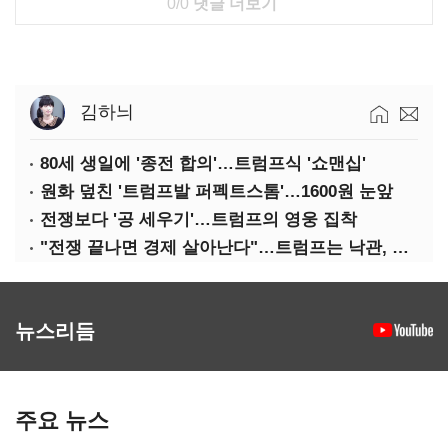
0/0
댓글 더보기
김하늬
80세 생일에 '종전 합의'…트럼프식 '쇼맨십'
원화 덮친 '트럼프발 퍼펙트스톰'…1600원 눈앞
전쟁보다 '공 세우기'…트럼프의 영웅 집착
"전쟁 끝나면 경제 살아난다"…트럼프는 낙관, 미국인은 싸늘
뉴스리듬
주요 뉴스