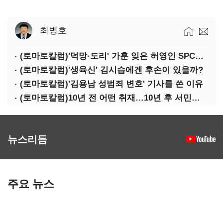
최병호
(토마토칼럼)'덕망·도리' 가훈 잊은 허영인 SPC그룹 회장
(토마토칼럼)'생육신' 김시습에겐 후손이 있을까?
(토마토칼럼)'김용남 성범죄 변호' 기사를 쓴 이유
(토마토칼럼)10년 전 어떤 취재…10년 후 서민석·박상용
뉴스리듬
주요 뉴스