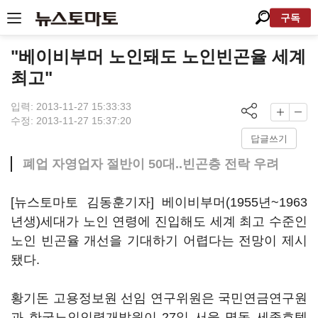
구독
"베이비부머 노인돼도 노인빈곤율 세계
최고"
입력: 2013-11-27 15:33:33
수정: 2013-11-27 15:37:20
답글쓰기
폐업 자영업자 절반이 50대..빈곤층 전락 우려
[뉴스토마토 김동훈기자] 베이비부머(1955년~1963
년생)세대가 노인 연령에 진입해도 세계 최고 수준인
노인 빈곤율 개선을 기대하기 어렵다는 전망이 제시
됐다.
황기돈 고용정보원 선임 연구위원은 국민연금연구원
과 한국노인인력개발원이 27일 서울 명동 세종호텔