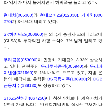
화 약세가 다시 불거지면서 하락폭을 늘리고 있다.
현대차(005380)
와
현대모비스(012330)
,
기아차(000
270)
가 3~4%대 내리고 있다.
SK하이닉스(000660)
는 외국계 증권사 크레디리요네
(CLSA)의 투자의견 하향 소식에 7% 넘게 밀리고 있
다.
우리금융(053000)
이 민영화 기대감에 3.33% 상승하
고 있다. 관련주인
우리투자증권(005940)
과
우리파
이낸셜(021960)
도 1% 내외로 오르고 있고, 지방 은
행의 매각사로 유력한
BS금융지주(138930)
와
DGB
금융지주(139130)
도 상승하고 있다.
STX조선해양(067250)
이 청산가치보다 계속가치가
1조원 가량 많다는 안진회계법인의 실사보고서가 나