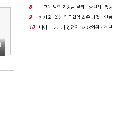
적극적 조사로 진...
8
국고채 담합 과징금 철퇴…증권사 '충당
금 폭탄' 우려...
9
카카오, 올해 임금협약 최종 타결…연봉
6.3% 인상·격려...
10
네이버, 2분기 영업익 5203억원…전년
비 0.2% 감소...
감