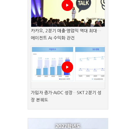
카카오, 2분기 매출·영업익 역대 최대…
에이전트 AI 수익화 관건
가입자 증가·AIDC 성장…SKT 2분기 성
장 본궤도