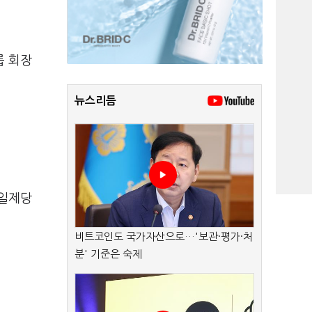
룹 회장
뉴스리듬
제일제당
비트코인도 국가자산으로…'보관·평가·처
분' 기준은 숙제