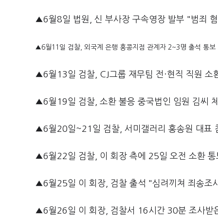
▲6월8일 법원, 신 부사장 구속영장 발부 "범죄 혐
▲6월11일 검찰, 외국계 은행 홍콩지점 관계자 2~3명 출석 통보
▲6월13일 검찰, CJ그룹 재무팀 전·현직 직원 소
▲6월19일 검찰, 소환 불응 중국법인 임원 김씨
▲6월20일~21일 검찰, 서미갤러리 홍송원 대표
▲6월22일 검찰, 이 회장 측에 25일 오전 소환 
▲6월25일 이 회장, 검찰 출석 "심려끼쳐 죄송조
▲6월26일 이 회장, 검찰서 16시간 30분 조사받