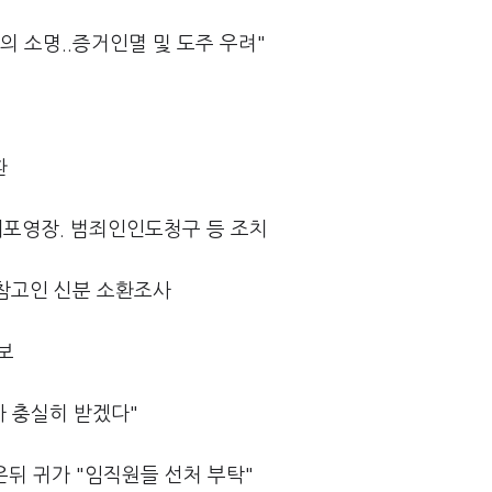
의 소명..증거인멸 및 도주 우려"
환
 체포영장. 범죄인인도청구 등 조치
 참고인 신분 소환조사
통보
사 충실히 받겠다"
은뒤 귀가 "임직원들 선처 부탁"