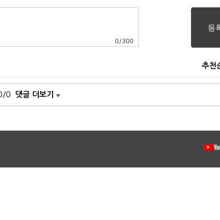
0
/
300
추천
0/0
댓글 더보기