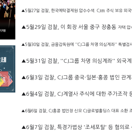
▲5월27일 검찰, 한국예탁결제원 압수수색. CJ㈜ 주식 보유 외국
▲5월29일 검찰, 이 회장 서울 중구 장충동
자택 압
▲5월30일
검찰, 금융감독원에 ''CJ그룹 차명 의심계좌'' 특별검
▲5월31일 검찰, ''CJ그룹 차명 의심계좌'' 외
▲6월3일 검찰, CJ그룹 중국·일본·홍콩 법인 관계
▲6월4일 검찰, CJ계열사 주식에 대한 주가조작
▲6월6일 검찰, CJ홍콩 법인장 신모 CJ글로벌홀딩스 대표 소환 
▲6월7일 검찰, 특경가법상 '조세포탈' 등 혐의