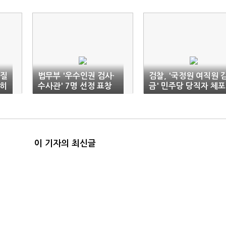
실질
법무부 '우수인권 검사·
검찰, '국정원 여직원 
실히
수사관' 7명 선정 표창
금' 민주당 당직자 체포
이 기자의 최신글