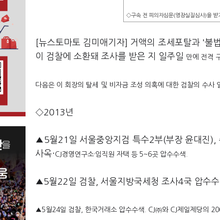
◇구속 전 피의자심문(영장실질심사)을 받기
[뉴스토마토 김미애기자] 거액의 조세포탈과 '불법
이 검찰에 소환돼 조사를 받은 지 일주일
만에 전격 
다음은 이 회장의 탈세 및 비자금 조성 의혹에 대한 검찰의 수사 
◇2013년
▲5월21일 서울중앙지검 특수2부(부장 윤대진),
사옥·
CJ경영연구소·
임직원 자택 등 5~6곳 압수수색.
▲5월22일 검찰, 서울지방국세청 조사4국 압수수색
▲5월24일 검찰, 한국거래소 압수수색.
CJ㈜와 CJ제일제당의 20