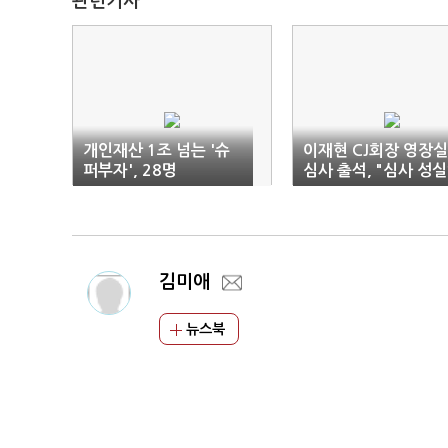
관련기사
개인재산 1조 넘는 '슈
이재현 CJ회장 영장
퍼부자', 28명
심사 출석, "심사 성
임하겠다"
김미애
뉴스북