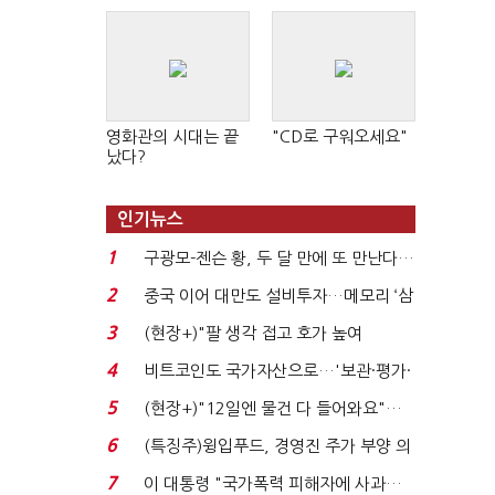
영화관의 시대는 끝
"CD로 구워오세요"
났다?
인기뉴스
1
구광모-젠슨 황, 두 달 만에 또 만난다…
로봇·AI 등 논...
2
중국 이어 대만도 설비투자…메모리 ‘삼
국전쟁’
3
(현장+)"팔 생각 접고 호가 높여
요"…'덜 똘똘한 한 채' 20...
4
비트코인도 국가자산으로…'보관·평가·
처분' 기준은 ...
5
(현장+)"12일엔 물건 다 들어와요"…
빈 매대 채우며 문 연 ...
6
(특징주)윙입푸드, 경영진 주가 부양 의
지에 상한가...
7
이 대통령 "국가폭력 피해자에 사과…