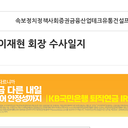
속보
정치
정책
사회
증권
금융
산업
테크
유통
건설
 이재현 회장 수사일지