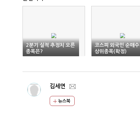
2분기 실적 추정치 오른
코스피 외국인 순매수
종목은?
상위종목(확정)
김세연
뉴스북