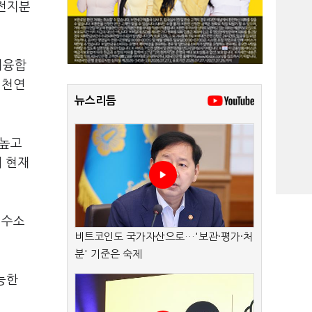
전지분
지융합
 천연
뉴스리듬
 높고
 현재
 수소
비트코인도 국가자산으로…'보관·평가·처
분' 기준은 숙제
능한