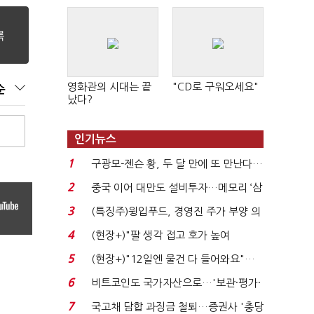
영화관의 시대는 끝
"CD로 구워오세요"
순
났다?
인기뉴스
1
구광모-젠슨 황, 두 달 만에 또 만난다…
로봇·AI 등 논...
2
중국 이어 대만도 설비투자…메모리 ‘삼
국전쟁’
3
(특징주)윙입푸드, 경영진 주가 부양 의
지에 상한가...
4
(현장+)"팔 생각 접고 호가 높여
요"…'덜 똘똘한 한 채' 20...
5
(현장+)"12일엔 물건 다 들어와요"…
빈 매대 채우며 문 연 ...
6
비트코인도 국가자산으로…'보관·평가·
처분' 기준은 ...
7
국고채 담합 과징금 철퇴…증권사 '충당