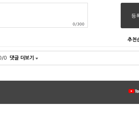
0
/
300
추천
0/0
댓글 더보기