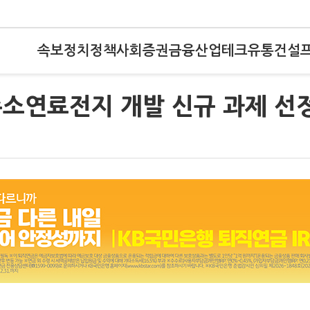
속보
정치
정책
사회
증권
금융
산업
테크
유통
건설
수소연료전지 개발 신규 과제 선