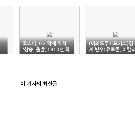
코스피, G2 악재 희석
(여의도투자포커스)경
'상승' 출발..1810선 회
계 변수: 유로존, 이탈
복(9:20)
아
이 기자의 최신글