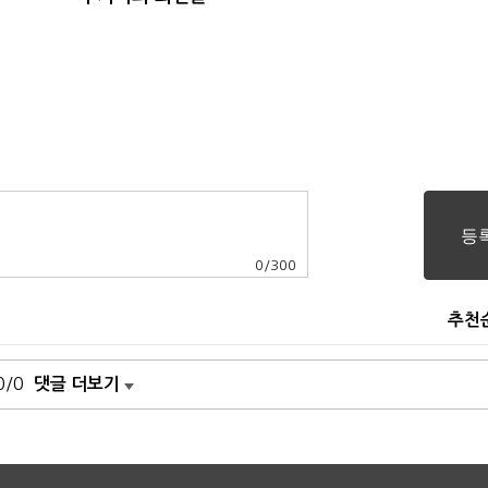
0
/
300
추천
0/0
댓글 더보기