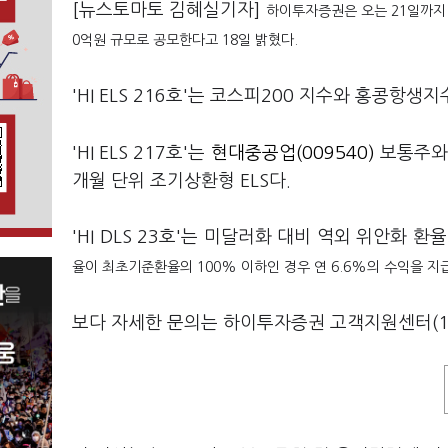
[뉴스토마토 김혜실기자]
하이투자증권은 오는 21일까지 
0억원 규모로 공모한다고 18일 밝혔다.
'HI ELS 216호'는 코스피200 지수와 홍콩항생지수
'HI ELS 217호'는
현대중공업(009540)
보통주
개월 단위 조기상환형 ELS다.
'HI DLS 23호'는 미달러화 대비 역외 위안화 환율
율이 최초기준환율의 100% 이하인 경우 연 6.6%의 수익을 
보다 자세한 문의는 하이투자증권 고객지원센터(158