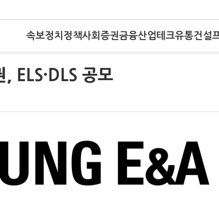
속보
정치
정책
사회
증권
금융
산업
테크
유통
건설
 ELS·DLS 공모