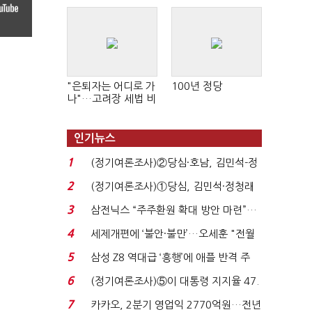
"은퇴자는 어디로 가
100년 정당
나"…고려장 세법 비
판 확산
인기뉴스
1
(정기여론조사)②당심·호남, 김민석-정
청래 '초접전'...
2
(정기여론조사)①당심, 김민석·정청래
'초접전'…대통령 ...
3
삼전닉스 “주주환원 확대 방안 마련”…
로이터에 성명...
4
세제개편에 ‘불안·불만’…오세훈 "전월
세 구하기 더 ...
5
삼성 Z8 역대급 ‘흥행’에 애플 반격 주
목…9월 ‘폴...
6
(정기여론조사)⑤이 대통령 지지율 47.
7%…일주일 만에 ...
7
카카오, 2분기 영업익 2770억원…전년