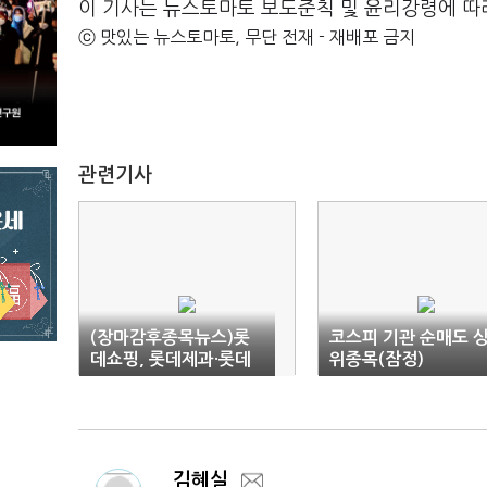
이 기사는 뉴스토마토 보도준칙 및 윤리강령에 따
ⓒ 맛있는 뉴스토마토, 무단 전재 - 재배포 금지
관련기사
(장마감후종목뉴스)롯
코스피 기관 순매도 
데쇼핑, 롯데제과·롯데
위종목(잠정)
칠성 보유주식 처분
김혜실