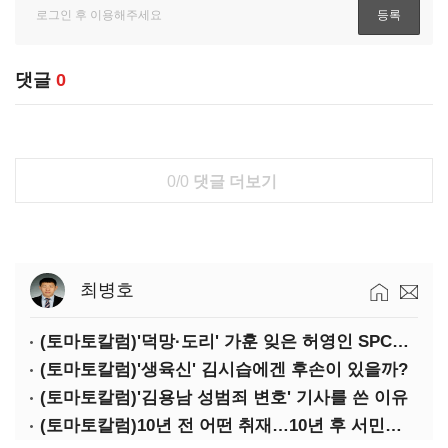
댓글
0
0/0
댓글 더보기
최병호
(토마토칼럼)'덕망·도리' 가훈 잊은 허영인 SPC그룹 회장
(토마토칼럼)'생육신' 김시습에겐 후손이 있을까?
(토마토칼럼)'김용남 성범죄 변호' 기사를 쓴 이유
(토마토칼럼)10년 전 어떤 취재…10년 후 서민석·박상용