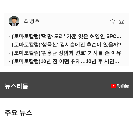
최병호
(토마토칼럼)'덕망·도리' 가훈 잊은 허영인 SPC그룹 회장
(토마토칼럼)'생육신' 김시습에겐 후손이 있을까?
(토마토칼럼)'김용남 성범죄 변호' 기사를 쓴 이유
(토마토칼럼)10년 전 어떤 취재…10년 후 서민석·박상용
뉴스리듬
주요 뉴스